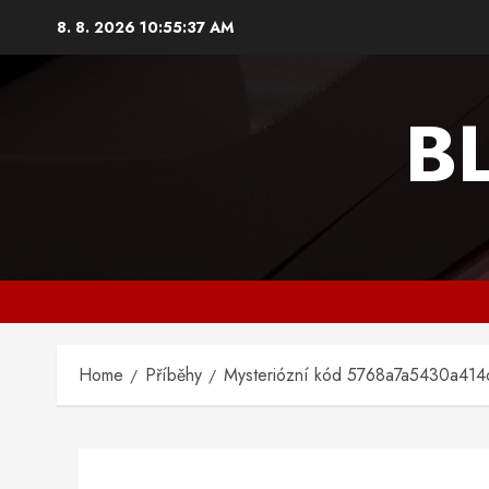
Skip
8. 8. 2026
10:55:38 AM
to
content
B
Home
Příběhy
Mysteriózní kód 5768a7a5430a41