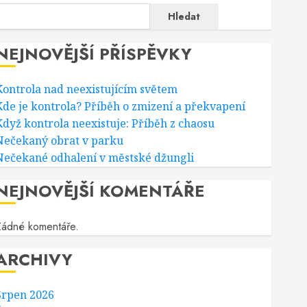
Hledat
NEJNOVĚJŠÍ PŘÍSPĚVKY
Kontrola nad neexistujícím světem
Kde je kontrola? Příběh o zmizení a překvapení
Když kontrola neexistuje: Příběh z chaosu
Nečekaný obrat v parku
Nečekané odhalení v městské džungli
NEJNOVĚJŠÍ KOMENTÁŘE
Žádné komentáře.
ARCHIVY
Srpen 2026