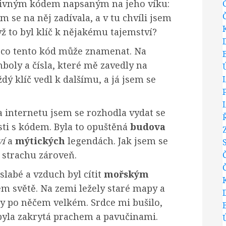
ivným kódem napsaným na jeho víku:
m se na něj zadívala, a v tu chvíli jsem
dyž to byl klíč k nějakému tajemství?
, co tento kód může znamenat. Na
boly a čísla, které mě zavedly na
ý klíč vedl k dalšímu, a já jsem se
 internetu jsem se rozhodla vydat se
sti s kódem. Byla to opuštěná
budova
ví
a
mýtických
legendách. Jak jsem se
 strachu zároveň.
slabé a vzduch byl cítit
mořským
ém světě. Na zemi ležely staré mapy a
y po něčem velkém. Srdce mi bušilo,
 byla zakrytá prachem a pavučinami.