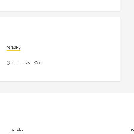
Příběhy
Kde je kontrola? Příběh o zmizení a překvapení
8. 8. 2026
0
Příběhy
P