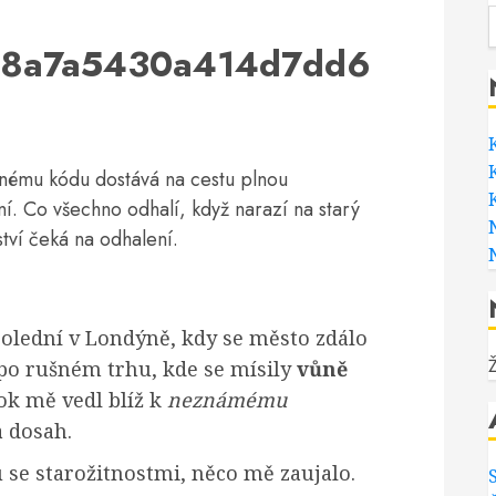
768a7a5430a414d7dd6
mnému kódu dostává na cestu plnou
. Co všechno odhalí, když narazí na starý
ví čeká na odhalení.
polední v Londýně, kdy se město zdálo
 po rušném trhu, kde se mísily
vůně
ok mě vedl blíž k
neznámému
a dosah.
se starožitnostmi, něco mě zaujalo.