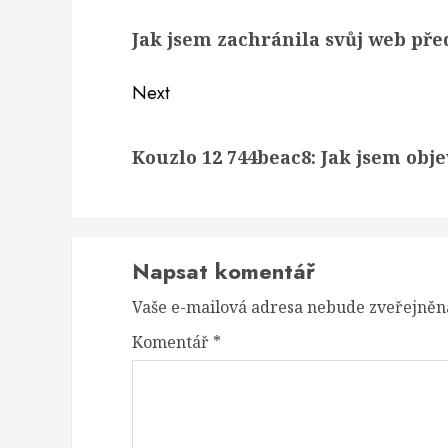
navigation
Previous
Jak jsem zachránila svůj web pře
post:
Next
Next
Kouzlo 12 744beac8: Jak jsem obj
post:
Napsat komentář
Vaše e-mailová adresa nebude zveřejněn
Komentář
*