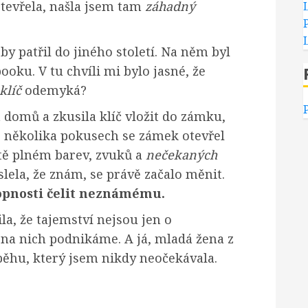
 otevřela, našla jsem tam
záhadný
 by patřil do jiného století. Na něm byl
ooku. V tu chvíli mi bylo jasné, že
klíč
odemyká?
a domů a zkusila klíč vložit do zámku,
Po několika pokusech se zámek otevřel
tě plném barev, zvuků a
nečekaných
lela, že znám, se právě začalo měnit.
opnosti čelit neznámému.
la, že tajemství nejsou jen o
 na nich podnikáme. A já, mladá žena z
běhu, který jsem nikdy neočekávala.