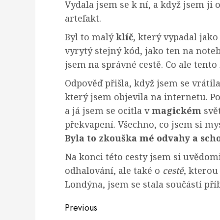
Vydala jsem se k ní, a když jsem ji
artefakt.
Byl to malý
klíč
, který vypadal jako
vyrytý stejný kód, jako ten na noteb
jsem na správné cestě. Co ale tento
Odpověď přišla, když jsem se vrátil
který jsem objevila na internetu. 
a já jsem se ocitla v
magickém
svě
překvapení. Všechno, co jsem si mys
Byla to zkouška mé odvahy a sch
Na konci této cesty jsem si uvědomi
odhalování, ale také o
cestě
, kterou
Londýna, jsem se stala součástí pří
Post
Previous