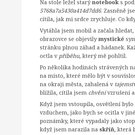
Na stole ležel starý
notebook
s pod
5768a7a5430a414d7dd6
. Zasněně jse
cítila, jak mi srdce zrychluje. Co k
Vytáhla jsem mobil a začala hledat
obrazovce se objevily
mystické
sym
stránku plnou záhad a hádanek. Každ
octla v
příběhu
, který mě pohltil.
Po několika hodinách strávených na
na místo, které mělo být v souvislo
na okraji města, zahalená v
tajemst
blížila, cítila jsem
chvění
vzrušení a
Když jsem vstoupila, osvětlení bylo 
vzduchem, jako bych se ocitla v jin
poznámky, které vypadaly jako stop
když jsem narazila na
skříň
, která