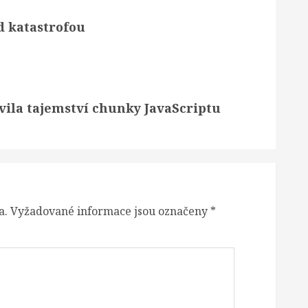
d katastrofou
evila tajemství chunky JavaScriptu
a.
Vyžadované informace jsou označeny
*