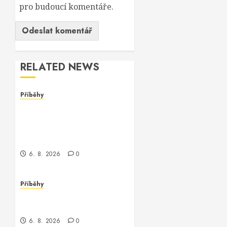
pro budoucí komentáře.
RELATED NEWS
Příběhy
Dívka za monitorem: Jak
jsem se setkala s
programmerem Oracle
software
6. 8. 2026
0
Příběhy
Jak jsem potkala Vinitu,
programátora Oracle
6. 8. 2026
0