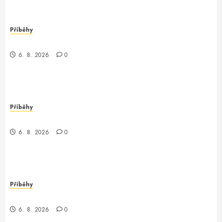
Příběhy
Nečekaný objev v Londýně
6. 8. 2026
0
Příběhy
Můj den s programátorem Oracle v Waupaca
6. 8. 2026
0
Příběhy
Záhadný programátor v Conroe
6. 8. 2026
0