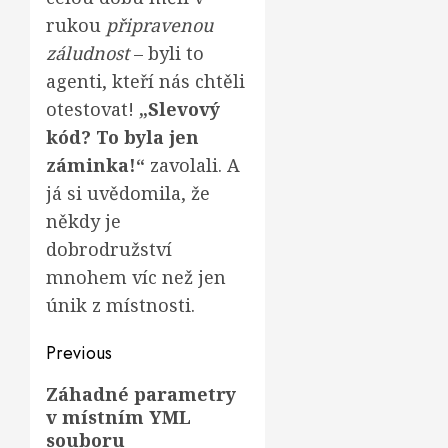
rukou
připravenou
záludnost
– byli to
agenti, kteří nás chtěli
otestovat!
„Slevový
kód? To byla jen
záminka!“
zavolali. A
já si uvědomila, že
někdy je
dobrodružství
mnohem víc než jen
únik z místnosti.
Post
Previous
navigation
Previous
Záhadné parametry
v místním YML
post:
souboru