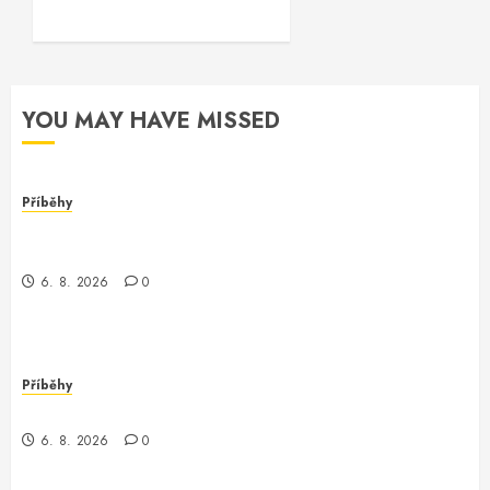
YOU MAY HAVE MISSED
Příběhy
Dívka za monitorem: Jak jsem se setkala s
programmerem Oracle software
6. 8. 2026
0
Příběhy
Jak jsem potkala Vinitu, programátora Oracle
6. 8. 2026
0