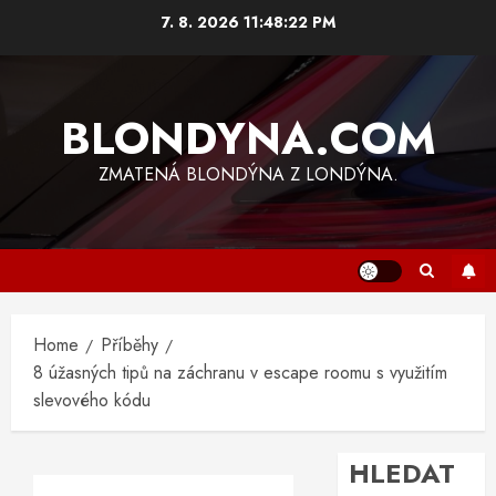
Skip
7. 8. 2026
11:48:23 PM
to
content
BLONDYNA.COM
ZMATENÁ BLONDÝNA Z LONDÝNA.
Home
Příběhy
8 úžasných tipů na záchranu v escape roomu s využitím
slevového kódu
HLEDAT