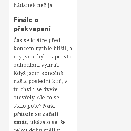
hádanek než já.
Finále a
překvapení
Čas se krátce před
koncem rychle blížil, a
my jsme byli naprosto
odhodláni vyhrát.
Když jsem konečně
našla poslední klíč, v
tu chvíli se dveře
otevřely. Ale co se
stalo poté?
Naši
přátelé se začali
smát
, ukázalo se, že
celou dobu měli v