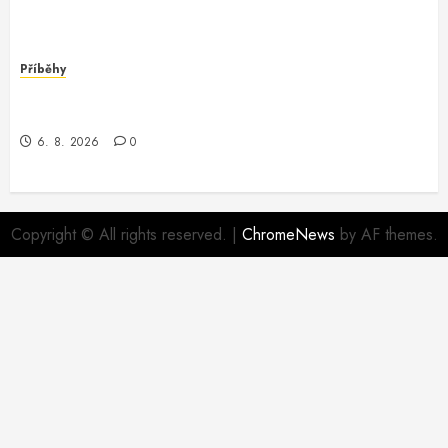
Příběhy
Dobrodružství v Oracle Software: Když Programátor
Potká Záhadu
6. 8. 2026
0
Copyright © All rights reserved.
|
ChromeNews
by AF themes.