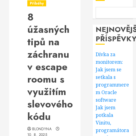
Příběhy
8
úžasných
NEJNOVĚJŠ
PŘÍSPĚVK
tipů na
záchranu
Dívka za
monitorem:
v escape
Jak jsem se
roomu s
setkala s
programmere
využitím
m Oracle
software
slevového
Jak jsem
kódu
potkala
Vinitu,
BLONDYNA
programátora
10. 8. 2025