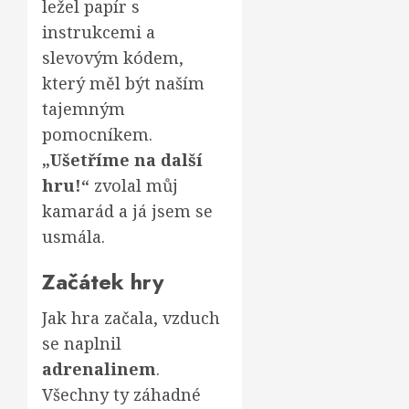
ležel papír s
instrukcemi a
slevovým kódem,
který měl být naším
tajemným
pomocníkem.
„Ušetříme na další
hru!“
zvolal můj
kamarád a já jsem se
usmála.
Začátek hry
Jak hra začala, vzduch
se naplnil
adrenalinem
.
Všechny ty záhadné