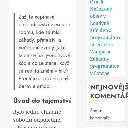
Oracle
Nečekaný
objev v
Zažijte napínavé
Londýně
dobrodružství v escape
Můj den s
roomu, kde se mísí
programátore
záhady, přátelství a
m Oracle v
nečekané zvraty. Jaké
Waupaca
tajemství skrývá slevový
Záhadný
kód a co se stane, když
programátor
se realita změní v hru?
v Conroe
Přečtěte si příběh plný
NEJNOVĚJŠ
barev a emocí.
KOMENTÁ
Úvod do tajemství
Žádné
Bylo jedno chladné
komentáře.
sobotní odpoledne,
kdy se mi přátelé