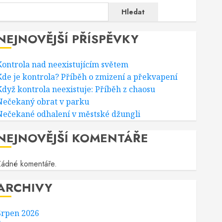
Hledat
NEJNOVĚJŠÍ PŘÍSPĚVKY
Kontrola nad neexistujícím světem
Kde je kontrola? Příběh o zmizení a překvapení
Když kontrola neexistuje: Příběh z chaosu
Nečekaný obrat v parku
Nečekané odhalení v městské džungli
NEJNOVĚJŠÍ KOMENTÁŘE
Žádné komentáře.
ARCHIVY
Srpen 2026