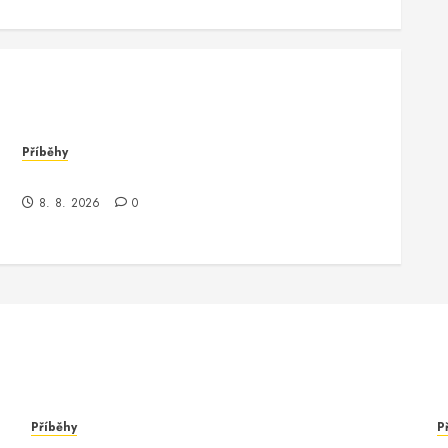
Příběhy
Kde je kontrola? Příběh o zmizení a překvapení
8. 8. 2026
0
Příběhy
P