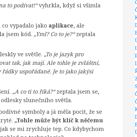
na to podívat!“
vyhrkla, když si všimla
, co vypadalo jako
aplikace
, ale
ěla jsem kód.
„Yml? Co to je?“
zeptala
 leskly ve světle.
„To je jazyk pro
t tak, jak mají. Ale tohle je zvláštní,
y řádky uspořádané. Je to jako jakýsi
šení.
„A co ti to říká?“
zeptala jsem se,
odlesky slunečního světla.
odivné symboly a já měla pocit, že se
kryté.
„Tohle může být klíč k něčemu
, jak se mi zrychluje tep. Co kdybychom