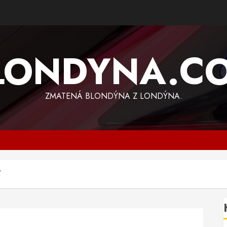
LONDYNA.C
ZMATENÁ BLONDÝNA Z LONDÝNA.
í