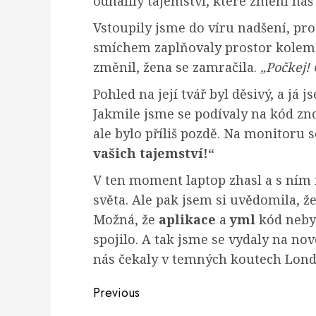
odhalily tajemství, které změní ná
Vstoupily jsme do víru nadšení, p
smíchem zaplňovaly prostor kolem 
změnil, žena se zamračila.
„Počkej! 
Pohled na její tvář byl děsivý, a já j
Jakmile jsme se podívaly na kód zno
ale bylo příliš pozdě. Na monitoru s
vašich tajemství!“
V ten moment laptop zhasl a s ním 
světa. Ale pak jsem si uvědomila, že
Možná, že
aplikace
a
yml
kód nebyl
spojilo. A tak jsme se vydaly na nov
nás čekaly v temných koutech Lond
Post
Previous