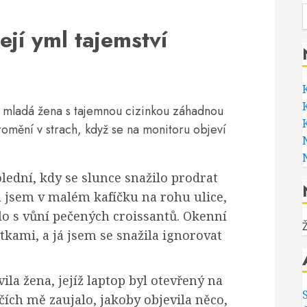
ejí yml tajemství
 mladá žena s tajemnou cizinkou záhadnou
promění v strach, když se na monitoru objeví
lední, kdy se slunce snažilo prodrat
 jsem v malém kafíčku na rohu ulice,
o s vůní pečených croissantů. Okenní
kami, a já jsem se snažila ignorovat
ila žena, jejíž laptop byl otevřený na
čích mě zaujalo, jakoby objevila něco,