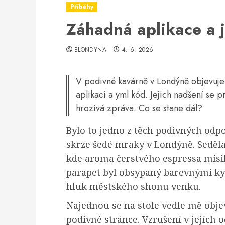
Příběhy
Záhadná aplikace a j
BLONDYNA
4. 6. 2026
V podivné kavárně v Londýně objevuje
aplikaci a yml kód. Jejich nadšení se 
hrozivá zpráva. Co se stane dál?
Bylo to jedno z těch podivných odpo
skrze šedé mraky v Londýně. Seděla
kde aroma čerstvého espressa mísil
parapet byl obsypaný barevnými kyt
hluk městského shonu venku.
Najednou se na stole vedle mě objev
podivné stránce. Vzrušení v jejích o