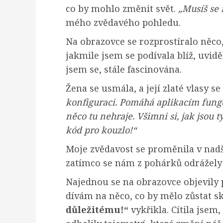
co by mohlo změnit svět.
„Musíš se 
mého zvědavého pohledu.
Na obrazovce se rozprostíralo něco
jakmile jsem se podívala blíž, uvid
jsem se, stále fascinována.
Žena se usmála, a její zlaté vlasy se
konfiguraci. Pomáhá aplikacím fungova
něco tu nehraje. Všimni si, jak jsou t
kód pro kouzlo!“
Moje zvědavost se proměnila v nad
zatímco se nám z pohárků odrážely 
Najednou se na obrazovce objevily p
dívám na něco, co by mělo zůstat s
důležitému!“
vykřikla. Cítila jsem