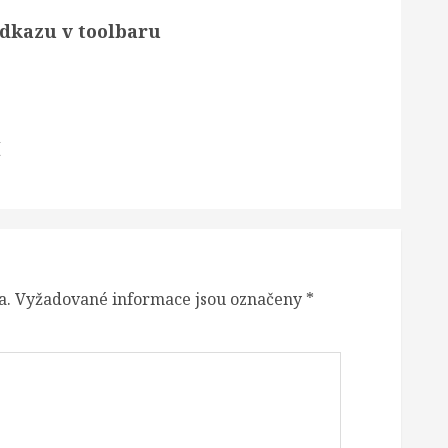
odkazu v toolbaru
í
a.
Vyžadované informace jsou označeny
*