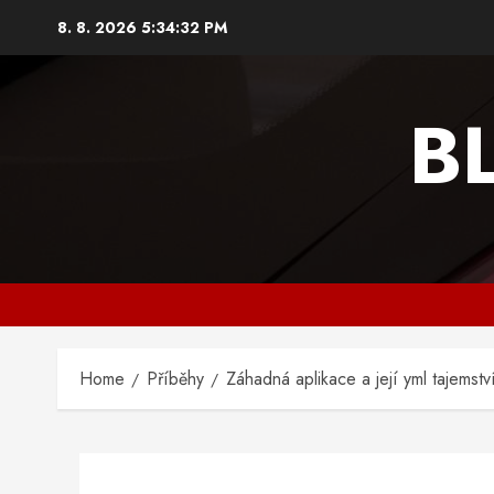
Skip
8. 8. 2026
5:34:32 PM
to
content
B
Home
Příběhy
Záhadná aplikace a její yml tajemstv