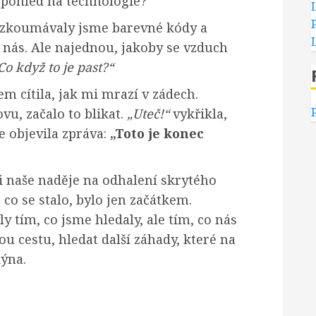
š pohled na technologie?
rozkoumávaly jsme barevné kódy a
nás. Ale najednou, jakoby se vzduch
Co když to je past?“
sem cítila, jak mi mrazí v zádech.
vu, začalo to blikat.
„Uteč!“
vykřikla,
e objevila zpráva:
„Toto je konec
i naše naděje na odhalení skrytého
 co se stalo, bylo jen začátkem.
y tím, co jsme hledaly, ale tím, co nás
ou cestu, hledat další záhady, které na
ýna.