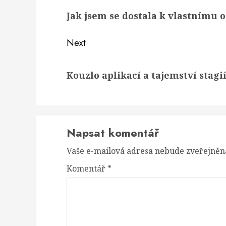
navigation
Previous
Jak jsem se dostala k vlastnímu 
post:
Next
Next
Kouzlo aplikací a tajemství stagi
post:
Napsat komentář
Vaše e-mailová adresa nebude zveřejněn
Komentář
*