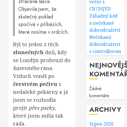
ztracené lásce.
večer s
Objevila jsem, že
CB73SJYD
Záhadný kód
skutečný poklad
a nečekané
spočívá v příbězích,
dobrodružství
které nosíme v srdcích.
Nečekaná
Byl to jeden z těch
dobrodružství
s controllerem
slunečných
dnů, kdy
se Londýn probouzí do
NEJNOVĚJŠ
barevného
rána.
KOMENTÁ
Vzduch voněl po
čerstvém pečivu
z
Žádné
nedaleké pekárny a já
komentáře.
jsem se rozhodla
projít
přes parky
,
ARCHIVY
které jsem měla tak
ráda.
Srpen 2026