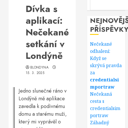
Dívka s
aplikací:
NEJNOVĚJŠ
PŘÍSPĚVK
Nečekané
setkání v
Nečekané
odhalení:
Londýně
Když se
skrývá pravda
BLONDYNA
za
15. 3. 2025
credentialsi
mportraw
Jedno slunečné ráno v
Nečekaná
Londýně mě aplikace
cesta s
zavedla k podivnému
credentialsim
domu a starému muži,
portraw
který mi vyprávěl o
Záhadný