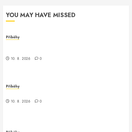
YOU MAY HAVE MISSED
Příběhy
Nečekané odhalení: Když se skrývá pravda za
credentialsimportraw
10. 8. 2026
0
Příběhy
Nečekaná cesta s credentialsimportraw
10. 8. 2026
0