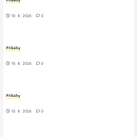
Příběhy
Záhadný večer s CB73SJYD
10. 8. 2026
0
Příběhy
Záhadný kód a nečekané dobrodružství
10. 8. 2026
0
Příběhy
Nečekaná dobrodružství s controllerem
10. 8. 2026
0