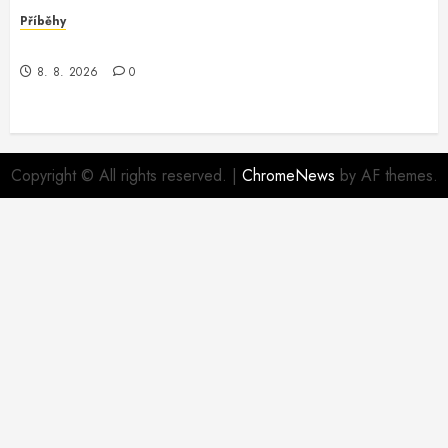
Příběhy
Kontrola nad neexistujícím světem
8. 8. 2026
0
Copyright © All rights reserved.
|
ChromeNews
by AF themes.