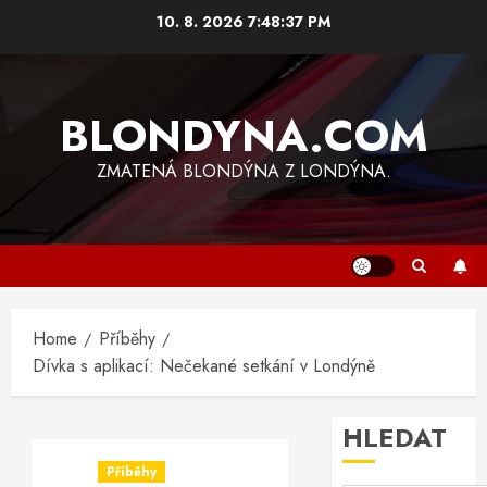
Skip
10. 8. 2026
7:48:37 PM
to
content
BLONDYNA.COM
ZMATENÁ BLONDÝNA Z LONDÝNA.
Home
Příběhy
Dívka s aplikací: Nečekané setkání v Londýně
HLEDAT
Příběhy