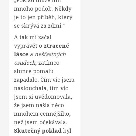
„Poklad může mít
mnoho podob. Někdy
je to jen příběh, který
se skrývá za zdmi.“
A tak mi začal
vyprávět o
ztracené
lásce
a
nešťastných
osudech
, zatímco
slunce pomalu
zapadalo. Čím víc jsem
naslouchala, tím víc
jsem si uvědomovala,
že jsem našla něco
mnohem cennějšího,
než jsem očekávala.
Skutečný poklad
byl