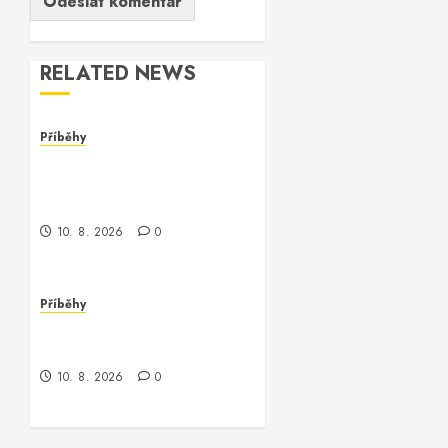
RELATED NEWS
Příběhy
Nečekané odhalení: Když
se skrývá pravda za
credentialsimportraw
10. 8. 2026
0
Příběhy
Nečekaná cesta s
credentialsimportraw
10. 8. 2026
0