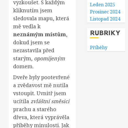
vyzkoušet. S každým
Leden 2025
kliknutím jsem
Prosinec 2024
sledovala mapu, která
Listopad 2024
mě vedla k
RUBRIKY
neznámým místům
,
dokud jsem se
Příběhy
nezastavila před
starým,
opomíjeným
domem.
Dveře byly pootevřené
a zvědavost mě nutila
vstoupit. Uvnitř jsem
ucítila
zvláštní směsici
prachu a starého
dřeva, která vyprávěla
příběhy minulosti. Jak