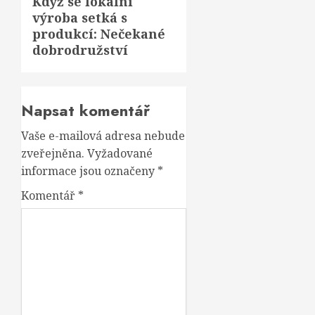
Když se lokální
Next
výroba setká s
post:
produkcí: Nečekané
dobrodružství
Napsat komentář
Vaše e-mailová adresa nebude
zveřejněna.
Vyžadované
informace jsou označeny
*
Komentář
*