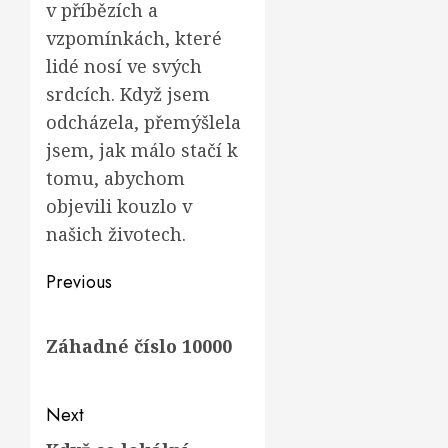
v příbězích a
vzpomínkách, které
lidé nosí ve svých
srdcích. Když jsem
odcházela, přemýšlela
jsem, jak málo stačí k
tomu, abychom
objevili kouzlo v
našich životech.
Post
Previous
navigation
Previous
Záhadné číslo 10000
post:
Next