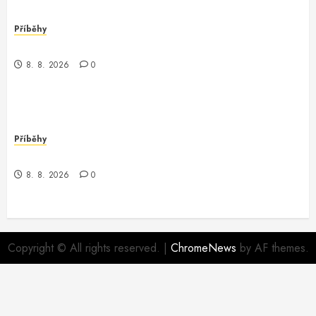
Příběhy
Nečekané odhalení v městské džungli
8. 8. 2026
0
Příběhy
Záhada z debugovacího světa
8. 8. 2026
0
Copyright © All rights reserved.
|
ChromeNews
by AF themes.