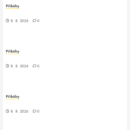
Příběhy
Kde je kontrola? Příběh o zmizení a překvapení
8. 8. 2026
0
Příběhy
Když kontrola neexistuje: Příběh z chaosu
8. 8. 2026
0
Příběhy
Nečekaný obrat v parku
8. 8. 2026
0