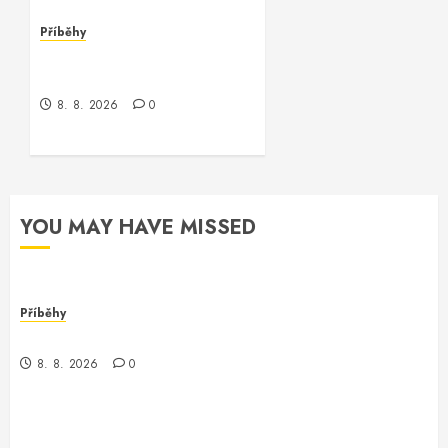
Příběhy
Kde je kontrola? Příběh o
zmizení a překvapení
8. 8. 2026
0
YOU MAY HAVE MISSED
Příběhy
Kontrola nad neexistujícím světem
8. 8. 2026
0