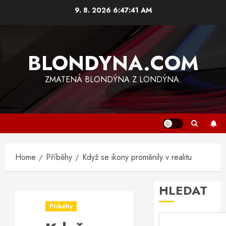
Skip
9. 8. 2026
6:47:42 AM
to
content
BLONDYNA.COM
ZMATENÁ BLONDÝNA Z LONDÝNA.
Home
Příběhy
Když se ikony proměnily v realitu
HLEDAT
Příběhy