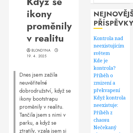
Když se
ikony
NEJNOVĚJŠ
PŘÍSPĚVK
proměnily
v realitu
Kontrola nad
neexistujícím
BLONDYNA
světem
19. 4. 2025
Kde je
kontrola?
Dnes jsem zažila
Příběh o
neuvěřitelné
zmizení a
dobrodružství, když se
překvapení
Když kontrola
ikony bootstrapu
neexistuje:
proměnily v realitu.
Příběh z
Tančila jsem s nimi v
chaosu
parku, a když se
Nečekaný
ztratily, vzala jsem si