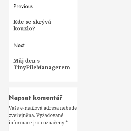
Post
Previous
navigation
Previous
Kde se skrývá
post:
kouzlo?
Next
Next
Můj den s
post:
TinyFileManagerem
Napsat komentář
Vaše e-mailová adresa nebude
zveřejněna.
Vyžadované
informace jsou označeny
*