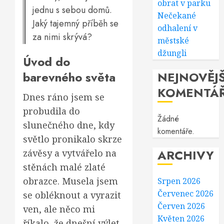
obrat v parku
jednu s sebou domů.
Nečekané
Jaký tajemný příběh se
odhalení v
za nimi skrývá?
městské
džungli
Úvod do
barevného světa
NEJNOVĚJŠ
KOMENTÁ
Dnes ráno jsem se
probudila do
Žádné
slunečného dne, kdy
komentáře.
světlo pronikalo skrze
ARCHIVY
závěsy a vytvářelo na
stěnách malé zlaté
obrazce. Musela jsem
Srpen 2026
Červenec 2026
se obléknout a vyrazit
Červen 2026
ven, ale něco mi
Květen 2026
říkalo, že dnešní výlet