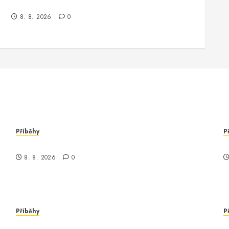
Kde je kontrola? Příběh o zmizení a překvapení
8. 8. 2026
0
Příběhy
P
Kde je kontrola? Příběh o zmizení a překvapení
K
8. 8. 2026
0
Příběhy
P
Nečekané odhalení v městské džungli
Z