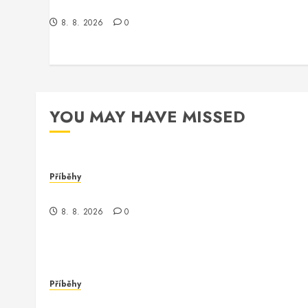
Kontrola nad neexistujícím světem
8. 8. 2026
0
YOU MAY HAVE MISSED
Příběhy
Kontrola nad neexistujícím světem
8. 8. 2026
0
Příběhy
Nečekaný obrat v parku