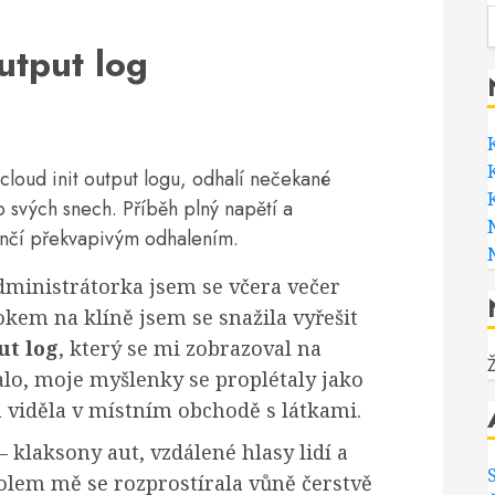
utput log
cloud init output logu, odhalí nečekané
o svých snech. Příběh plný napětí a
ončí překvapivým odhalením.
dministrátorka jsem se včera večer
okem na klíně jsem se snažila vyřešit
ut log
, který se mi zobrazoval na
lo, moje myšlenky se proplétaly jako
m viděla v místním obchodě s látkami.
 klaksony aut, vzdálené hlasy lidí a
olem mě se rozprostírala vůně čerstvě