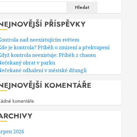
Hledat
NEJNOVĚJŠÍ PŘÍSPĚVKY
Kontrola nad neexistujícím světem
Kde je kontrola? Příběh o zmizení a překvapení
Když kontrola neexistuje: Příběh z chaosu
Nečekaný obrat v parku
Nečekané odhalení v městské džungli
NEJNOVĚJŠÍ KOMENTÁŘE
Žádné komentáře.
ARCHIVY
Srpen 2026