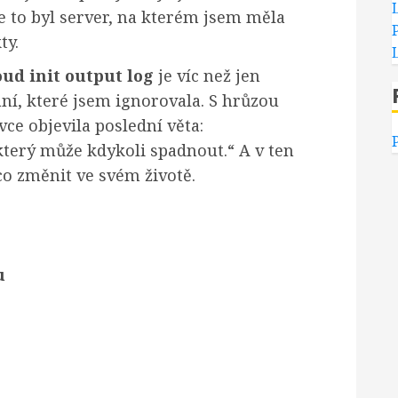
že to byl server, na kterém jsem měla
ty.
oud init output log
je víc než jen
ní, které jsem ignorovala. S hrůzou
vce objevila poslední věta:
který může kdykoli spadnout.“ A v ten
 změnit ve svém životě.
u