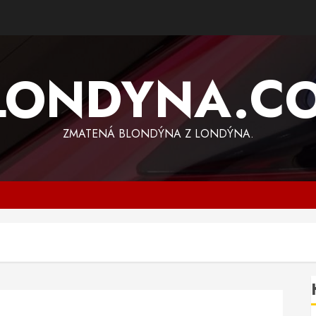
LONDYNA.C
ZMATENÁ BLONDÝNA Z LONDÝNA.