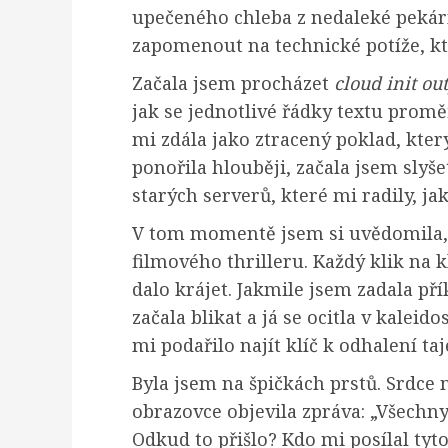
upečeného chleba z nedaleké pekárn
zapomenout na technické potíže, kt
Začala jsem procházet
cloud init ou
jak se jednotlivé řádky textu prom
mi zdála jako ztracený poklad, kter
ponořila hlouběji, začala jsem slyše
starých serverů, které mi radily, ja
V tom momentě jsem si uvědomila, ž
filmového thrilleru. Každý klik na k
dalo krájet. Jakmile jsem zadala př
začala blikat a já se ocitla v kalei
mi podařilo najít klíč k odhalení taj
Byla jsem na špičkách prstů. Srdce 
obrazovce objevila zpráva: „Všechn
Odkud to přišlo? Kdo mi posílal tyt