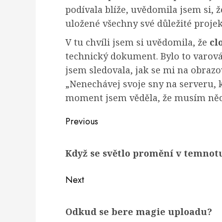
podívala blíže, uvědomila jsem si, 
uložené všechny své důležité projek
V tu chvíli jsem si uvědomila, že
cl
technický dokument. Bylo to varová
jsem sledovala, jak se mi na obrazo
„Nenechávej svoje sny na serveru, 
moment jsem věděla, že musím něco
Post
Previous
navigation
Previous
Když se světlo promění v temnot
post:
Next
Next
Odkud se bere magie uploadu?
post: