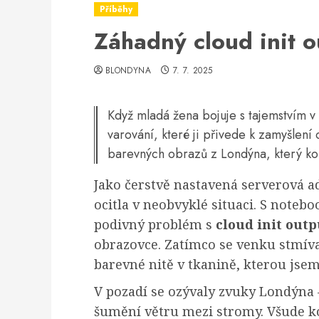
Příběhy
Záhadný cloud init o
BLONDYNA
7. 7. 2025
Když mladá žena bojuje s tajemstvím v 
varování, které ji přivede k zamyšlení 
barevných obrazů z Londýna, který k
Jako čerstvě nastavená serverová a
ocitla v neobvyklé situaci. S notebo
podivný problém s
cloud init outp
obrazovce. Zatímco se venku stmíva
barevné nitě v tkanině, kterou jse
V pozadí se ozývaly zvuky Londýna –
šumění větru mezi stromy. Všude k