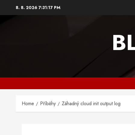
Skip
8. 8. 2026
7:31:18 PM
to
content
B
Home
Příběhy
Záhadný cloud init output log