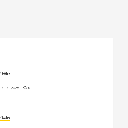
říběhy
dyž kontrola neexistuje: Příběh z chaosu
8. 8. 2026
0
říběhy
áhada z debugovacího světa