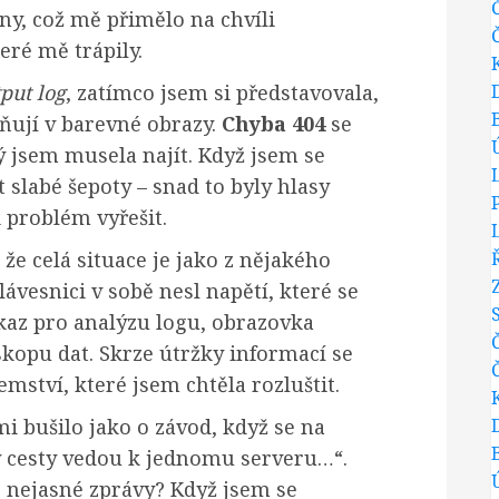
y, což mě přimělo na chvíli
eré mě trápily.
tput log
, zatímco jsem si představovala,
ěňují v barevné obrazy.
Chyba 404
se
ý jsem musela najít. Když jsem se
t slabé šepoty – snad to byly hlasy
k problém vyřešit.
e celá situace je jako z nějakého
lávesnici v sobě nesl napětí, které se
íkaz pro analýzu logu, obrazovka
doskopu dat. Skrze útržky informací se
emství, které jsem chtěla rozluštit.
mi bušilo jako o závod, když se na
y cesty vedou k jednomu serveru…“.
o nejasné zprávy? Když jsem se