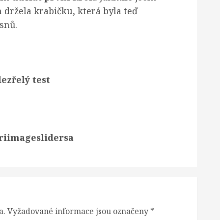
m držela krabičku, která byla teď
snů.
ezřelý test
riimageslidersa
a.
Vyžadované informace jsou označeny
*