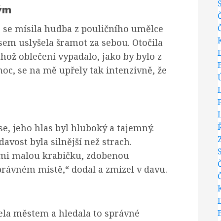
ým
e se mísila hudba z pouličního umělce
sem uslyšela šramot za sebou. Otočila
hož oblečení vypadalo, jako by bylo z
 noc, se na mě upřely tak intenzivně, že
e, jeho hlas byl hluboký a tajemný.
davost byla silnější než strach.
l mi malou krabičku, zdobenou
právném místě,“ dodal a zmizel v davu.
ela městem a hledala to správné