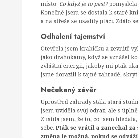
místo.
Co když je to past?
pomyslela j
Konečně jsem se dostala k staré kn
a na střeše se usadily ptáci. Zdálo s
Odhalení tajemství
Otevřela jsem krabičku a zevnitř vy
jako drahokamy, když se vznášel kol
zvláštní energii, jakoby mi pták uk
jsme dorazili k tajné zahradě, skry
Nečekaný závěr
Uprostřed zahrady stála stará studn
jsem uviděla svůj odraz, ale s úpln
Zjistila jsem, že to, co jsem hledal
sebe.
Pták se vrátil a zanechal za
změna je možná, pokud se odváží