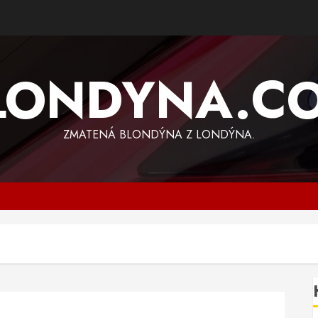
LONDYNA.C
ZMATENÁ BLONDÝNA Z LONDÝNA.