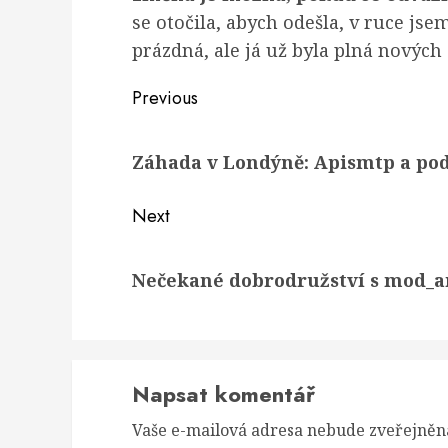
se otočila, abych odešla, v ruce jse
prázdná, ale já už byla plná nových 
Post
Previous
navigation
Previous
Záhada v Londýně: Apismtp a pod
post:
Next
Next
Nečekané dobrodružství s mod_a
post:
Napsat komentář
Vaše e-mailová adresa nebude zveřejněn