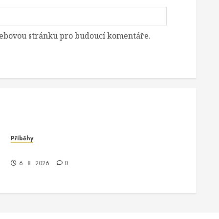
 webovou stránku pro budoucí komentáře.
Příběhy
Jak jsem potkala Vinitu, programátora Oracle
6. 8. 2026
0