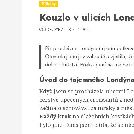
Příběhy
Kouzlo v ulicích Lon
BLONDYNA
4. 4. 2025
Při procházce Londýnem jsem potkala 
Otevřela jsem ji v zahradě a zjistila,
dobrodružství. Překvapení na mě čeka
Úvod do tajemného Londýn
Když jsem se procházela ulicemi L
čerstvě upečených croissantů z ned
začínalo schovávat za mraky a měst
Každý krok
na dlažebních kostkách 
bylo jiné. Dnes jsem cítila, že se ně