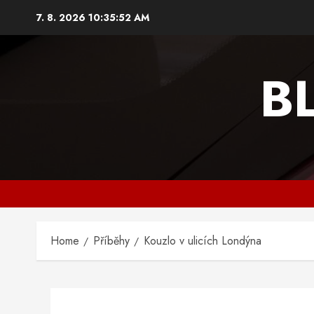
Skip
7. 8. 2026
10:35:53 AM
to
content
B
Home
Příběhy
Kouzlo v ulicích Londýna