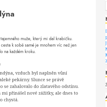
dýna
tajemného muže, který mi dal krabičku.
 že cesta k sobě samé je mnohem víc než jen
lo na každém kroku.
a
ondýna, vzduch byl naplněn vůní
aleké pekárny. Slunce se právě
o se zahalovalo do zlatavého odstínu.
mi přinášel nové zážitky, ale dnes to
co chystá.