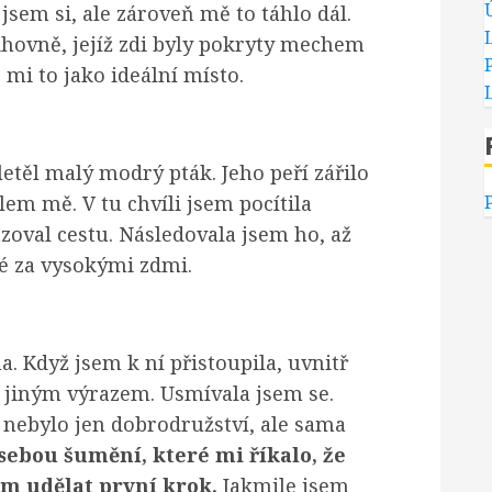
sem si, ale zároveň mě to táhlo dál.
ihovně, jejíž zdi byly pokryty mechem
e mi to jako ideální místo.
letěl malý modrý pták. Jeho peří zářilo
em mě. V tu chvíli jsem pocítila
azoval cestu. Následovala jsem ho, až
té za vysokými zdmi.
a. Když jsem k ní přistoupila, uvnitř
ě jiným výrazem. Usmívala jsem se.
a, nebylo jen dobrodružství, ale sama
 sebou šumění, které mi říkalo, že
m udělat první krok.
Jakmile jsem