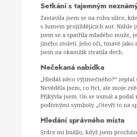
Setkání s tajemným neznám
Zastavila jsem se na rohu ulice, kd
s šumem projíždějících aut. Náhle j
jsem se a spatřila mladého muže, je
jiného století. Jeho oči, tmavé jako
jsem na okamžik ztratila dech.
Nečekaná nabídka
„Hledáš něco výjimečného?“ zeptal s
Nevěděla jsem, co říct, ale moje zvě
Přikývla jsem. On se usmál a poda
podivnými symboly. „Otevři to na s
Hledání správného místa
Srdce mi bušilo, když jsem procház