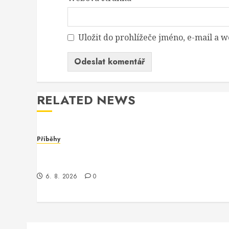
Uložit do prohlížeče jméno, e-mail a
RELATED NEWS
Příběhy
Dívka za monitorem: Jak jsem se setkala s
programmerem Oracle software
6. 8. 2026
0