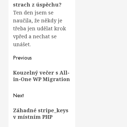
strach z úspěchu?
Ten den jsem se
naučila, že někdy je
třeba jen udělat krok
vpřed a nechat se
unášet.
Post
Previous
navigation
Previous
Kouzelný večer s All-
post:
in-One WP Migration
Next
Next
Záhadné stripe_keys
post:
v místním PHP