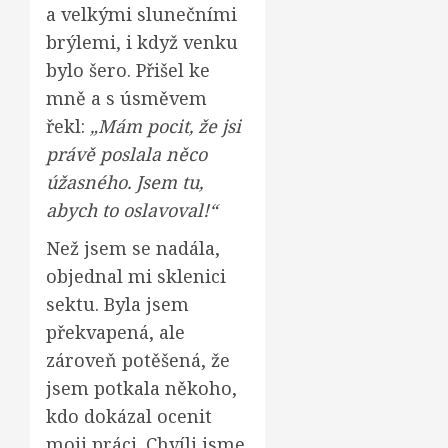
a velkými slunečními
brýlemi, i když venku
bylo šero. Přišel ke
mně a s úsměvem
řekl:
„Mám pocit, že jsi
právě poslala něco
úžasného. Jsem tu,
abych to oslavoval!“
Než jsem se nadála,
objednal mi sklenici
sektu. Byla jsem
překvapená, ale
zároveň potěšená, že
jsem potkala někoho,
kdo dokázal ocenit
moji práci. Chvíli jsme