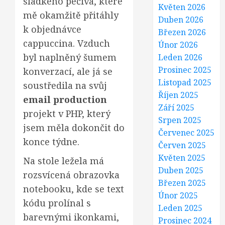
sladkého pečiva, které
Květen 2026
mě okamžitě přitáhly
Duben 2026
k objednávce
Březen 2026
cappuccina. Vzduch
Únor 2026
byl naplněný šumem
Leden 2026
Prosinec 2025
konverzací, ale já se
Listopad 2025
soustředila na svůj
Říjen 2025
email production
Září 2025
projekt v PHP, který
Srpen 2025
jsem měla dokončit do
Červenec 2025
konce týdne.
Červen 2025
Květen 2025
Na stole ležela má
Duben 2025
rozsvícená obrazovka
Březen 2025
notebooku, kde se text
Únor 2025
kódu prolínal s
Leden 2025
barevnými ikonkami,
Prosinec 2024