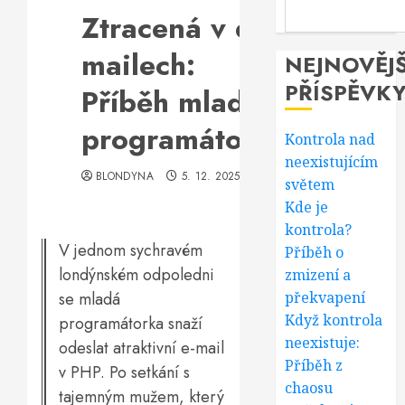
Ztracená v e-
mailech:
NEJNOVĚJŠ
PŘÍSPĚVK
Příběh mladé
programátorky
Kontrola nad
neexistujícím
BLONDYNA
5. 12. 2025
světem
Kde je
kontrola?
V jednom sychravém
Příběh o
londýnském odpoledni
zmizení a
se mladá
překvapení
Když kontrola
programátorka snaží
neexistuje:
odeslat atraktivní e-mail
Příběh z
v PHP. Po setkání s
chaosu
tajemným mužem, který