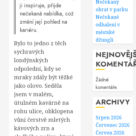
Nečekaný
ji inspiruje, přijde
obrat v parku
nečekaná nabídka, což
Nečekané
změní její pohled na
odhalení v
kariéru.
městské
džungli
Bylo to jedno z těch
sychravých
NEJNOVĚJŠ
londýnských
KOMENTÁ
odpolední, kdy se
mraky zdály být těžké
Žádné
jako olovo. Seděla
komentáře.
jsem v malém,
ARCHIVY
útulném kavárně na
rohu ulice, obklopena
Srpen 2026
vůní čerstvě mletých
Červenec 2026
kávových zrn a
Červen 2026