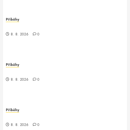
Příběhy
Nečekaný obrat v parku
8. 8. 2026
0
Příběhy
Nečekané odhalení v městské džungli
8. 8. 2026
0
Příběhy
Záhada z debugovacího světa
8. 8. 2026
0