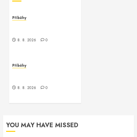
Příběhy
Kontrola nad neexistujícím
světem
8. 8. 2026
0
Příběhy
Kde je kontrola? Příběh o
zmizení a překvapení
8. 8. 2026
0
YOU MAY HAVE MISSED