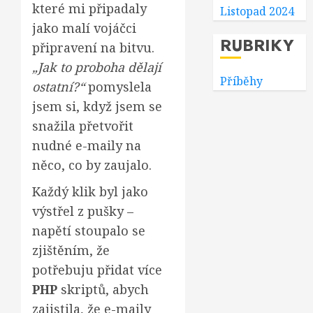
které mi připadaly
Listopad 2024
jako malí vojáčci
RUBRIKY
připravení na bitvu.
„Jak to proboha dělají
Příběhy
ostatní?“
pomyslela
jsem si, když jsem se
snažila přetvořit
nudné e-maily na
něco, co by zaujalo.
Každý klik byl jako
výstřel z pušky –
napětí stoupalo se
zjištěním, že
potřebuju přidat více
PHP
skriptů, abych
zajistila, že e-maily