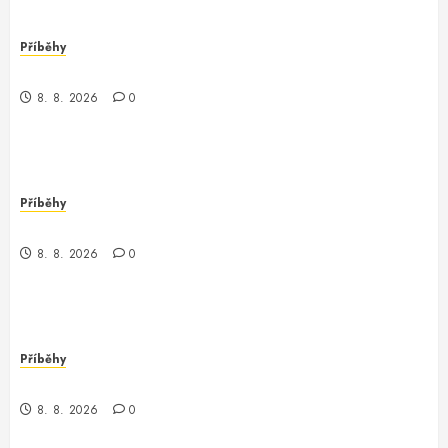
Příběhy
Kontrola nad neexistujícím světem
8. 8. 2026
0
Příběhy
Kde je kontrola? Příběh o zmizení a překvapení
8. 8. 2026
0
Příběhy
Když kontrola neexistuje: Příběh z chaosu
8. 8. 2026
0