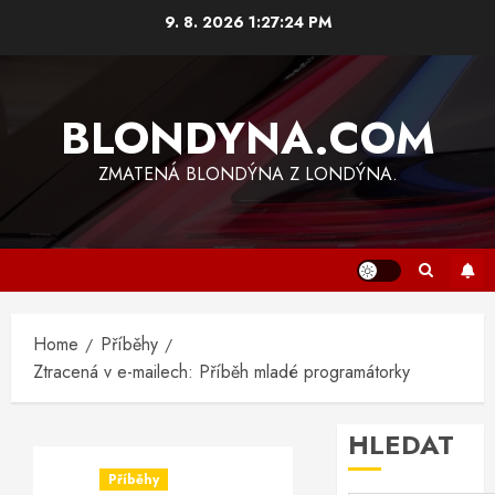
Skip
9. 8. 2026
1:27:24 PM
to
content
BLONDYNA.COM
ZMATENÁ BLONDÝNA Z LONDÝNA.
Home
Příběhy
Ztracená v e-mailech: Příběh mladé programátorky
HLEDAT
Příběhy