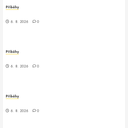
Příběhy
Nečekaný objev v Londýně
6. 8. 2026
0
Příběhy
Můj den s programátorem Oracle v Waupaca
6. 8. 2026
0
Příběhy
Záhadný programátor v Conroe
6. 8. 2026
0