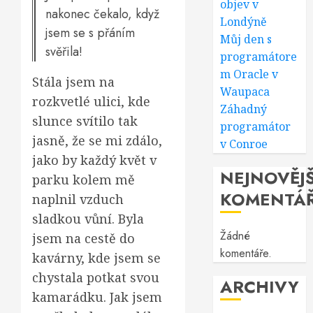
objev v
nakonec čekalo, když
Londýně
jsem se s přáním
Můj den s
svěřila!
programátore
m Oracle v
Stála jsem na
Waupaca
rozkvetlé ulici, kde
Záhadný
slunce svítilo tak
programátor
jasně, že se mi zdálo,
v Conroe
jako by každý květ v
NEJNOVĚJŠ
parku kolem mě
KOMENTÁ
naplnil vzduch
sladkou vůní. Byla
Žádné
jsem na cestě do
komentáře.
kavárny, kde jsem se
chystala potkat svou
ARCHIVY
kamarádku. Jak jsem