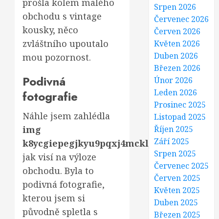
prošla kolem malého
Srpen 2026
obchodu s vintage
Červenec 2026
kousky, něco
Červen 2026
zvláštního upoutalo
Květen 2026
Duben 2026
mou pozornost.
Březen 2026
Podivná
Únor 2026
Leden 2026
fotografie
Prosinec 2025
Náhle jsem zahlédla
Listopad 2025
img
Říjen 2025
Září 2025
k8ycgiepegjkyu9pqxj4mckl
,
Srpen 2025
jak visí na výloze
Červenec 2025
obchodu. Byla to
Červen 2025
podivná fotografie,
Květen 2025
kterou jsem si
Duben 2025
původně spletla s
Březen 2025