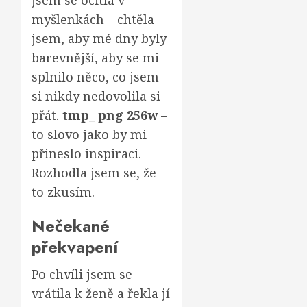
jsem se ocitla v
myšlenkách – chtěla
jsem, aby mé dny byly
barevnější, aby se mi
splnilo něco, co jsem
si nikdy nedovolila si
přát.
tmp_ png 256w
–
to slovo jako by mi
přineslo inspiraci.
Rozhodla jsem se, že
to zkusím.
Nečekané
překvapení
Po chvíli jsem se
vrátila k ženě a řekla jí