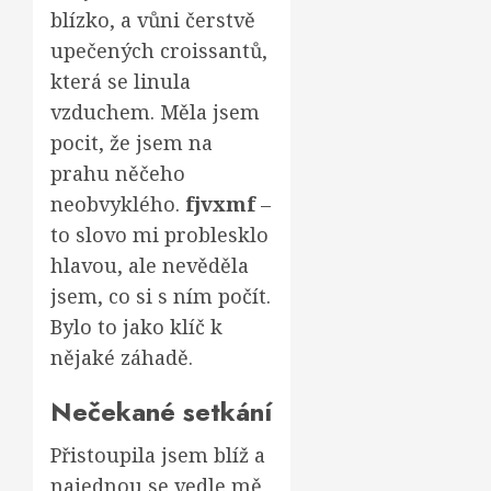
blízko, a vůni čerstvě
upečených croissantů,
která se linula
vzduchem. Měla jsem
pocit, že jsem na
prahu něčeho
neobvyklého.
fjvxmf
–
to slovo mi problesklo
hlavou, ale nevěděla
jsem, co si s ním počít.
Bylo to jako klíč k
nějaké záhadě.
Nečekané setkání
Přistoupila jsem blíž a
najednou se vedle mě