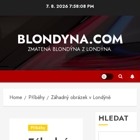
Skip
7. 8. 2026
7:58:08 PM
to
content
BLONDYNA.COM
ZMATENÁ BLONDÝNA Z LONDÝNA.
Home
Příběhy
Záhadný obrázek v Londýně
HLEDAT
Příběhy