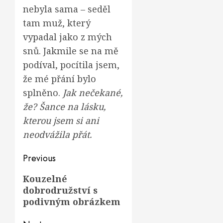
nebyla sama – seděl
tam muž, který
vypadal jako z mých
snů. Jakmile se na mě
podíval, pocítila jsem,
že mé přání bylo
splněno.
Jak nečekané,
že? Šance na lásku,
kterou jsem si ani
neodvážila přát.
Post
Previous
navigation
Previous
Kouzelné
dobrodružství s
post:
podivným obrázkem