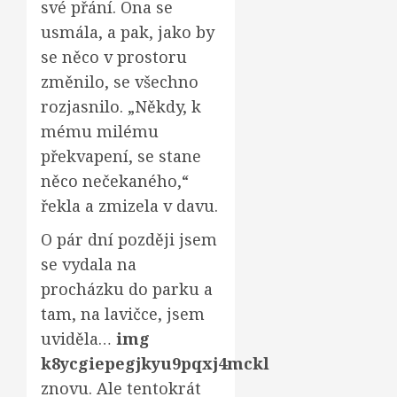
své přání. Ona se
usmála, a pak, jako by
se něco v prostoru
změnilo, se všechno
rozjasnilo. „Někdy, k
mému milému
překvapení, se stane
něco nečekaného,“
řekla a zmizela v davu.
O pár dní později jsem
se vydala na
procházku do parku a
tam, na lavičce, jsem
uviděla…
img
k8ycgiepegjkyu9pqxj4mckl
znovu. Ale tentokrát