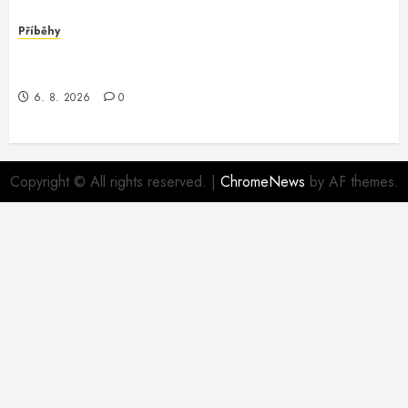
Příběhy
Dobrodružství v Oracle Software: Když Programátor
Potká Záhadu
6. 8. 2026
0
Copyright © All rights reserved.
|
ChromeNews
by AF themes.