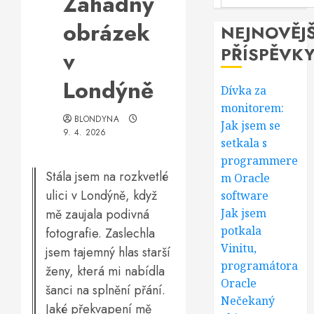
Záhadný
obrázek
NEJNOVĚJŠ
PŘÍSPĚVK
v
Londýně
Dívka za
monitorem:
BLONDYNA
Jak jsem se
9. 4. 2026
setkala s
programmere
Stála jsem na rozkvetlé
m Oracle
ulici v Londýně, když
software
mě zaujala podivná
Jak jsem
potkala
fotografie. Zaslechla
Vinitu,
jsem tajemný hlas starší
programátora
ženy, která mi nabídla
Oracle
šanci na splnění přání.
Nečekaný
Jaké překvapení mě