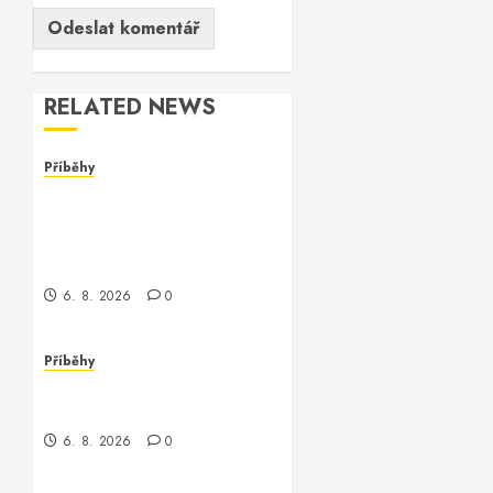
RELATED NEWS
Příběhy
Dívka za monitorem: Jak
jsem se setkala s
programmerem Oracle
software
6. 8. 2026
0
Příběhy
Jak jsem potkala Vinitu,
programátora Oracle
6. 8. 2026
0