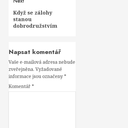
Next
Next
Když se zálohy
stanou
post:
dobrodružstvím
Napsat komentář
Vaše e-mailová adresa nebude
zveřejněna.
Vyžadované
informace jsou označeny
*
Komentář
*