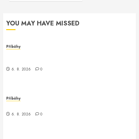
YOU MAY HAVE MISSED
Příběhy
Dívka za monitorem: Jak jsem se setkala s
programmerem Oracle software
6. 8. 2026
0
Příběhy
Jak jsem potkala Vinitu, programátora Oracle
6. 8. 2026
0