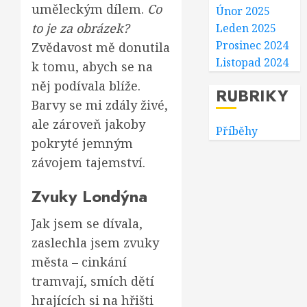
uměleckým dílem.
Co
Únor 2025
to je za obrázek?
Leden 2025
Prosinec 2024
Zvědavost mě donutila
Listopad 2024
k tomu, abych se na
něj podívala blíže.
RUBRIKY
Barvy se mi zdály živé,
ale zároveň jakoby
Příběhy
pokryté jemným
závojem tajemství.
Zvuky Londýna
Jak jsem se dívala,
zaslechla jsem zvuky
města – cinkání
tramvají, smích dětí
hrajících si na hřišti