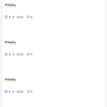
Příběhy
Když kontrola neexistuje: Příběh z chaosu
8. 8. 2026
0
Příběhy
Nečekaný obrat v parku
8. 8. 2026
0
Příběhy
Nečekané odhalení v městské džungli
8. 8. 2026
0