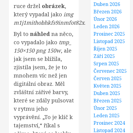
Duben 2026
ruce držel
obrázek
,
Březen 2026
který vypadal jako
img
Únor 2026
m1j1mithobhkfs9inmfot82x
.
Leden 2026
Byl to
náhled
na něco,
Prosinec 2025
Listopad 2025
co vypadalo jako
tmp_
Říjen 2025
150×150 png 150w
, ale
Září 2025
jak jsem se blížila,
Srpen 2025
zjistila jsem, že je to
Červenec 2025
mnohem víc než jen
Červen 2025
digitální obraz. Měl
Květen 2025
zvláštní zářivé barvy,
Duben 2025
které se zdály pulsovat
Březen 2025
Únor 2025
v rytmu jeho
Leden 2025
vyprávění. „To je klíč k
Prosinec 2024
tajemství,“ říkal s
Listopad 2024