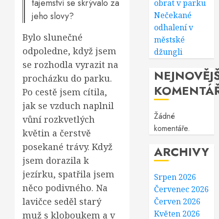
tajemství se skrývalo za
obrat v parku
jeho slovy?
Nečekané
odhalení v
Bylo slunečné
městské
odpoledne, když jsem
džungli
se rozhodla vyrazit na
NEJNOVĚJŠ
procházku do parku.
KOMENTÁ
Po cestě jsem cítila,
jak se vzduch naplnil
Žádné
vůní rozkvetlých
komentáře.
květin a čerstvě
posekané trávy. Když
ARCHIVY
jsem dorazila k
jezírku, spatřila jsem
Srpen 2026
něco podivného. Na
Červenec 2026
lavičce seděl starý
Červen 2026
Květen 2026
muž s kloboukem a v