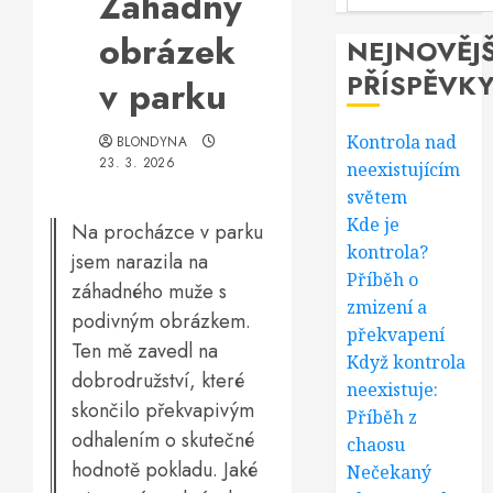
Záhadný
obrázek
NEJNOVĚJŠ
PŘÍSPĚVK
v parku
Kontrola nad
BLONDYNA
23. 3. 2026
neexistujícím
světem
Kde je
Na procházce v parku
kontrola?
jsem narazila na
Příběh o
záhadného muže s
zmizení a
podivným obrázkem.
překvapení
Ten mě zavedl na
Když kontrola
dobrodružství, které
neexistuje:
skončilo překvapivým
Příběh z
odhalením o skutečné
chaosu
hodnotě pokladu. Jaké
Nečekaný