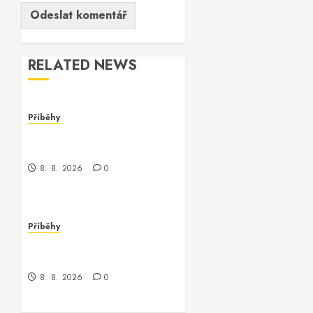
RELATED NEWS
Příběhy
Kontrola nad neexistujícím
světem
8. 8. 2026
0
Příběhy
Kde je kontrola? Příběh o
zmizení a překvapení
8. 8. 2026
0