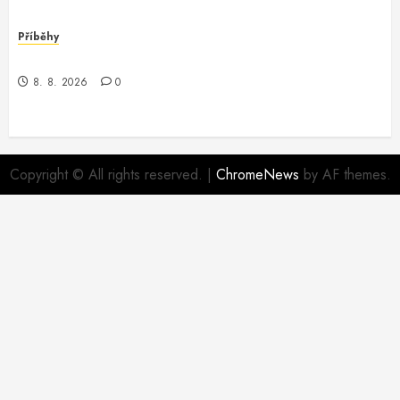
Příběhy
Záhada z debugovacího světa
8. 8. 2026
0
Copyright © All rights reserved.
|
ChromeNews
by AF themes.