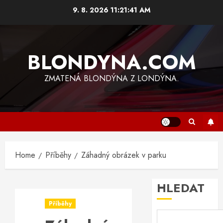
Skip
9. 8. 2026
11:21:42 AM
to
content
BLONDYNA.COM
ZMATENÁ BLONDÝNA Z LONDÝNA.
Home
Příběhy
Záhadný obrázek v parku
HLEDAT
Příběhy