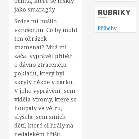
očima, které se leskly
jako smaragdy.
RUBRIKY
Srdce mi bušilo
Příběhy
vzrušením. Co by mohl
ten obrázek
znamenat? Muž mi
začal vyprávět příběh
o dávno ztraceném
pokladu, který byl
skrytý někde v parku.
V jeho vyprávění jsem
viděla stromy, které se
houpaly ve větru,
slyšela jsem smích
dětí, které si hrály na
nedalekém hřišti.