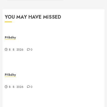
YOU MAY HAVE MISSED
Příběhy
Kontrola nad neexistujícím světem
8. 8. 2026
0
Příběhy
Kde je kontrola? Příběh o zmizení a překvapení
8. 8. 2026
0