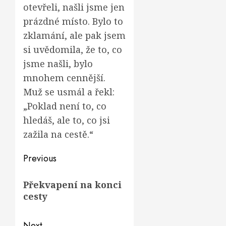
otevřeli, našli jsme jen
prázdné místo. Bylo to
zklamání, ale pak jsem
si uvědomila, že to, co
jsme našli, bylo
mnohem cennější.
Muž se usmál a řekl:
„Poklad není to, co
hledáš, ale to, co jsi
zažila na cestě.“
Post
Previous
navigation
Previous
Překvapení na konci
post:
cesty
Next