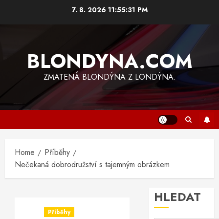
Skip
7. 8. 2026
11:55:32 PM
to
content
BLONDYNA.COM
ZMATENÁ BLONDÝNA Z LONDÝNA.
Home
Příběhy
Nečekaná dobrodružství s tajemným obrázkem
HLEDAT
Příběhy