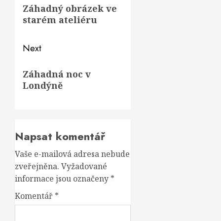
navigation
Previous
Záhadný obrázek ve
post:
starém ateliéru
Next
Next
Záhadná noc v
post:
Londýně
Napsat komentář
Vaše e-mailová adresa nebude
zveřejněna.
Vyžadované
informace jsou označeny
*
Komentář
*