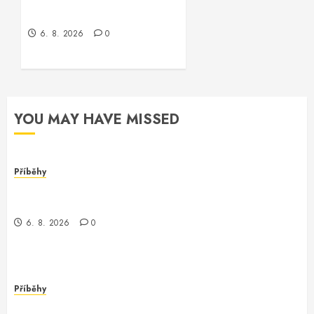
programátora Oracle
6. 8. 2026
0
YOU MAY HAVE MISSED
Příběhy
Dívka za monitorem: Jak jsem se setkala s
programmerem Oracle software
6. 8. 2026
0
Příběhy
Jak jsem potkala Vinitu, programátora Oracle