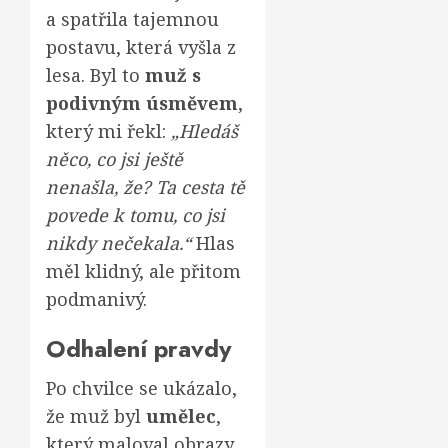
a spatřila tajemnou
postavu, která vyšla z
lesa. Byl to
muž s
podivným úsměvem
,
který mi řekl:
„Hledáš
něco, co jsi ještě
nenašla, že? Ta cesta tě
povede k tomu, co jsi
nikdy nečekala.“
Hlas
měl klidný, ale přitom
podmanivý.
Odhalení pravdy
Po chvilce se ukázalo,
že muž byl
umělec
,
který maloval obrazy