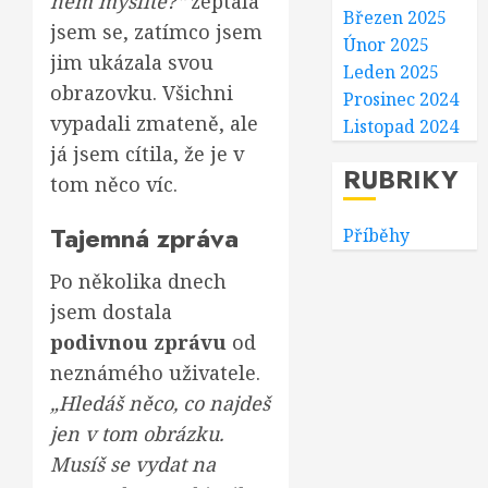
něm myslíte?“
zeptala
Březen 2025
jsem se, zatímco jsem
Únor 2025
jim ukázala svou
Leden 2025
obrazovku. Všichni
Prosinec 2024
vypadali zmateně, ale
Listopad 2024
já jsem cítila, že je v
RUBRIKY
tom něco víc.
Tajemná zpráva
Příběhy
Po několika dnech
jsem dostala
podivnou zprávu
od
neznámého uživatele.
„Hledáš něco, co najdeš
jen v tom obrázku.
Musíš se vydat na