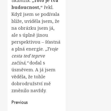
okamžik
.
„Toto je tvá
budoucnost,“
řekl.
Když jsem se podívala
blíže, uviděla jsem, že
na obrázku jsem já,
ale s úplně jinou
perspektivou – šťastná
a plná energie.
„Tvoje
cesta teď teprve
začíná,“
dodal s
úsměvem. A já jsem
věděla, že tohle
dobrodružství mě
změnilo navždy.
Post
Previous