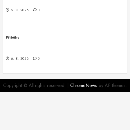
Záhadný programátor v Conroe
6. 8. 2026
0
Příběhy
Dobrodružství v Oracle Software: Když Programátor
Potká Záhadu
6. 8. 2026
0
Copyright © All rights reserved.
|
ChromeNews
by AF themes.