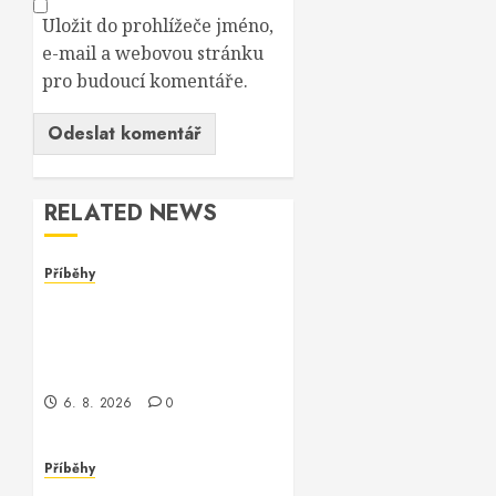
Uložit do prohlížeče jméno,
e-mail a webovou stránku
pro budoucí komentáře.
RELATED NEWS
Příběhy
Dívka za monitorem: Jak
jsem se setkala s
programmerem Oracle
software
6. 8. 2026
0
Příběhy
Jak jsem potkala Vinitu,