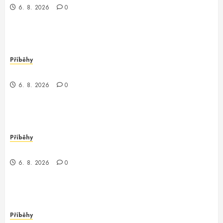
6. 8. 2026
0
Příběhy
Nečekaný objev v Londýně
6. 8. 2026
0
Příběhy
Můj den s programátorem Oracle v Waupaca
6. 8. 2026
0
Příběhy