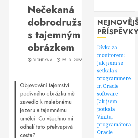
Nečekaná
dobrodružství
NEJNOVĚJŠ
PŘÍSPĚVK
s tajemným
obrázkem
Dívka za
monitorem:
BLONDYNA
25. 3. 2026
Jak jsem se
setkala s
programmere
Objevování tajemství
m Oracle
podivného obrázku mě
software
zavedlo k malebnému
Jak jsem
potkala
jezeru a tajemnému
Vinitu,
umělci. Co všechno mi
programátora
odhalí tato překvapivá
Oracle
cesta?