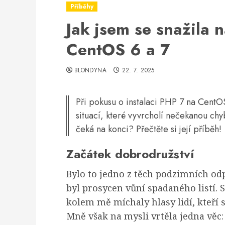
Příběhy
Jak jsem se snažila 
CentOS 6 a 7
BLONDYNA
22. 7. 2025
Při pokusu o instalaci PHP 7 na Cent
situací, které vyvrcholí nečekanou chybo
čeká na konci? Přečtěte si její příběh!
Začátek dobrodružství
Bylo to jedno z těch podzimních odp
byl prosycen vůní spadaného listí. 
kolem mě míchaly hlasy lidí, kteří 
Mně však na mysli vrtěla jedna věc