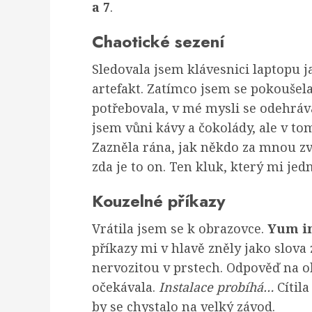
a 7
.
Chaotické sezení
Sledovala jsem klávesnici laptopu 
artefakt. Zatímco jsem se pokoušel
potřebovala, v mé mysli se odehráv
jsem vůni kávy a čokolády, ale v t
Zazněla rána, jak někdo za mnou zved
zda je to on. Ten kluk, který mi je
Kouzelné příkazy
Vrátila jsem se k obrazovce.
Yum in
příkazy mi v hlavě zněly jako slova 
nervozitou v prstech. Odpověď na ob
očekávala.
Instalace probíhá…
Cítila
by se chystalo na velký závod.