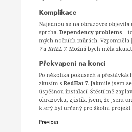
Komplikace
Najednou se na obrazovce objevila 
sprcha.
Dependency problems
– t
mých nočních můrách. Vzpomněla js
7
a
RHEL 7
. Možná bych měla zkusi
Překvapení na konci
Po několika pokusech a přestávkách
zkusím s
RedHat 7
. Jakmile jsem se
úspěšnou instalací. Štěstí mě zaplav
obrazovku, zjistila jsem, že jsem o
který byl určený pro školní proje
Post
Previous