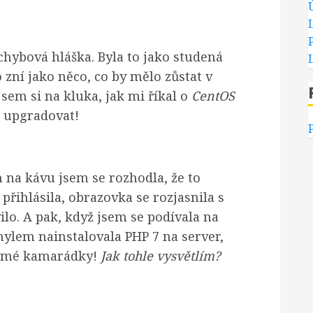
chybová hláška. Byla to jako studená
o zní jako něco, co by mělo zůstat v
em si na kluka, jak mi říkal o
CentOS
t upgradovat!
 na kávu jsem se rozhodla, že to
 přihlásila, obrazovka se rozjasnila s
ilo. A pak, když jsem se podívala na
mylem nainstalovala PHP 7 na server,
kt mé kamarádky!
Jak tohle vysvětlím?