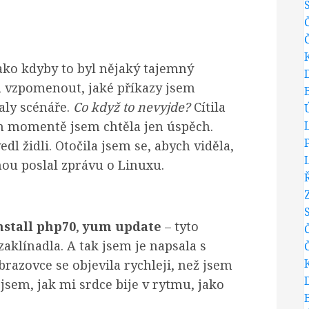
jako kdyby to byl nějaký tajemný
a vzpomenout, jaké příkazy jsem
aly scénáře.
Co když to nevyjde?
Cítila
om momentě jsem chtěla jen úspěch.
l židli. Otočila jsem se, abych viděla,
dnou poslal zprávu o Linuxu.
stall php70
,
yum update
– tyto
zaklínadla. A tak jsem je napsala s
razovce se objevila rychleji, než jsem
 jsem, jak mi srdce bije v rytmu, jako