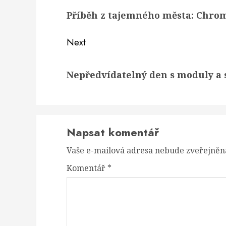
navigation
Previous
Příběh z tajemného města: Chro
post:
Next
Next
Nepředvídatelný den s moduly a
post:
Napsat komentář
Vaše e-mailová adresa nebude zveřejněn
Komentář
*