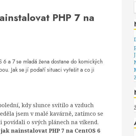
nainstalovat PHP 7 na
OS 6 a 7 se mladá žena dostane do komických
u. Jak se jí podaří situaci vyřešit a co ji
olední, kdy slunce svítilo a vzduch
Seděla jsem v malé kavárně, zatímco se
si povídali o svých plánech na víkend.
:
jak nainstalovat PHP 7 na CentOS 6