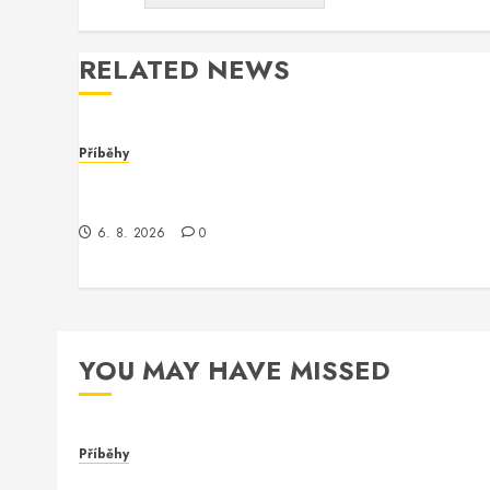
RELATED NEWS
Příběhy
Dívka za monitorem: Jak jsem se setkala s
programmerem Oracle software
6. 8. 2026
0
YOU MAY HAVE MISSED
Příběhy
Dívka za monitorem: Jak jsem se setkala s