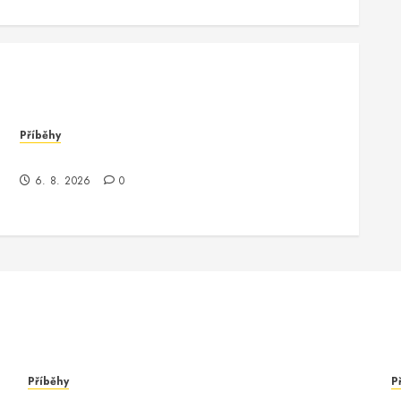
Příběhy
Jak jsem potkala Vinitu, programátora Oracle
6. 8. 2026
0
Příběhy
P