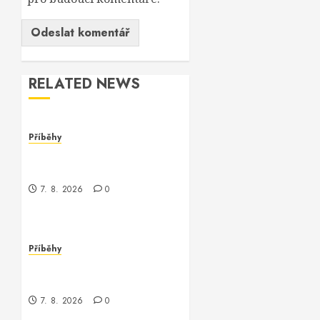
RELATED NEWS
Příběhy
Záhadná konference o
AmplifyConfiguration
7. 8. 2026
0
Příběhy
Když se serverless stát
stane realitou
7. 8. 2026
0