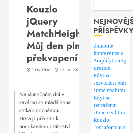
Kouzlo
jQuery
NEJNOVĚJŠ
PŘÍSPĚVK
MatchHeight:
Můj den plný
Záhadná
konference o
překvapení
AmplifyConfig
uration
BLONDYNA
19. 10. 2025
Když se
serverless stát
stane realitou
Na slunečném dni v
Když se
kavárně se mladá žena
terraform
setká s neznámou,
stane realitou
která ji přivede k
Kouzlo
nečekanému přátelství.
Terraformace: