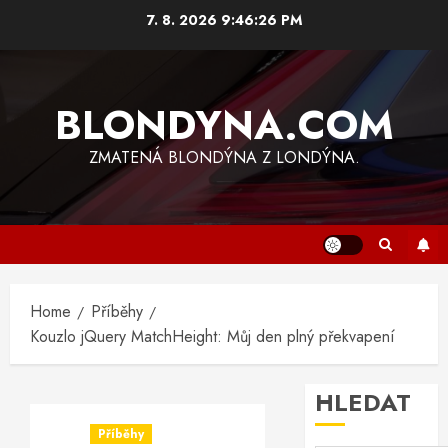
Skip
7. 8. 2026
9:46:26 PM
to
content
BLONDYNA.COM
ZMATENÁ BLONDÝNA Z LONDÝNA.
Home
Příběhy
Kouzlo jQuery MatchHeight: Můj den plný překvapení
HLEDAT
Příběhy