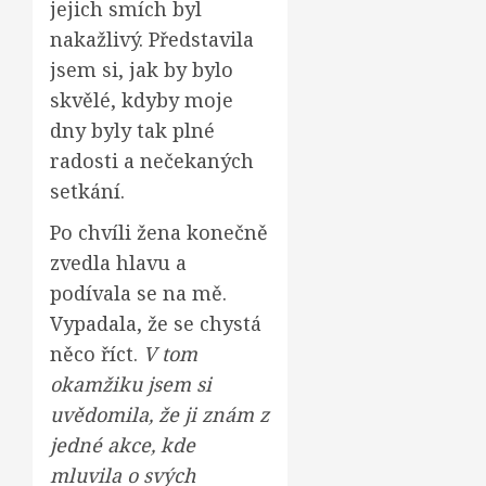
jejich smích byl
nakažlivý. Představila
jsem si, jak by bylo
skvělé, kdyby moje
dny byly tak plné
radosti a nečekaných
setkání.
Po chvíli žena konečně
zvedla hlavu a
podívala se na mě.
Vypadala, že se chystá
něco říct.
V tom
okamžiku jsem si
uvědomila, že ji znám z
jedné akce, kde
mluvila o svých