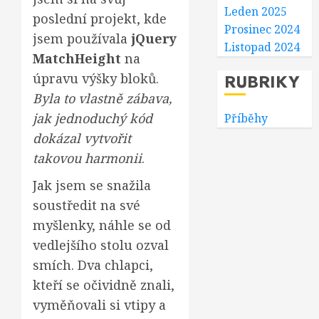
Leden 2025
poslední projekt, kde
Prosinec 2024
jsem používala
jQuery
Listopad 2024
MatchHeight
na
RUBRIKY
úpravu výšky bloků.
Byla to vlastně zábava,
jak jednoduchý kód
Příběhy
dokázal vytvořit
takovou harmonii
.
Jak jsem se snažila
soustředit na své
myšlenky, náhle se od
vedlejšího stolu ozval
smích. Dva chlapci,
kteří se očividně znali,
vyměňovali si vtipy a