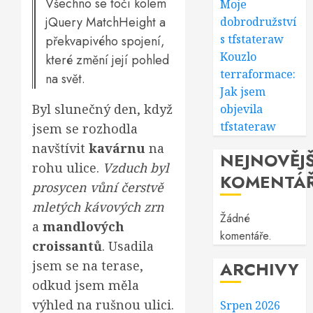
Všechno se točí kolem
Moje
jQuery MatchHeight a
dobrodružství
s tfstateraw
překvapivého spojení,
Kouzlo
které změní její pohled
terraformace:
na svět.
Jak jsem
Byl slunečný den, když
objevila
tfstateraw
jsem se rozhodla
navštívit
kavárnu
na
NEJNOVĚJŠ
rohu ulice.
Vzduch byl
KOMENTÁ
prosycen vůní čerstvě
mletých kávových zrn
Žádné
a
mandlových
komentáře.
croissantů
. Usadila
jsem se na terase,
ARCHIVY
odkud jsem měla
výhled na rušnou ulici.
Srpen 2026