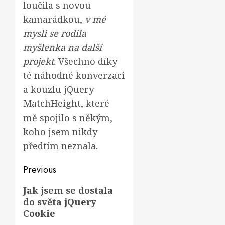
loučila s novou
kamarádkou,
v mé
mysli se rodila
myšlenka na další
projekt
. Všechno díky
té náhodné konverzaci
a kouzlu jQuery
MatchHeight, které
mě spojilo s někým,
koho jsem nikdy
předtím neznala.
Post
Previous
navigation
Previous
Jak jsem se dostala
do světa jQuery
post:
Cookie