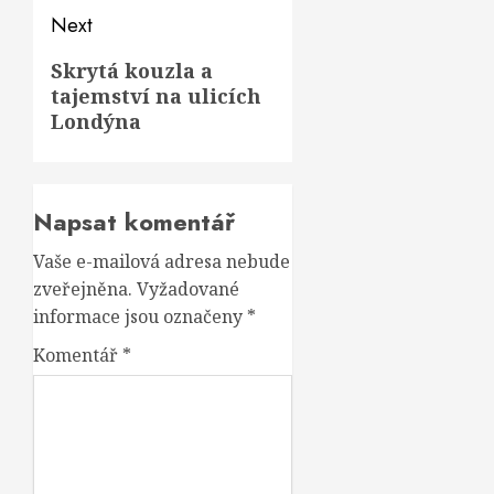
Next
Next
Skrytá kouzla a
tajemství na ulicích
post:
Londýna
Napsat komentář
Vaše e-mailová adresa nebude
zveřejněna.
Vyžadované
informace jsou označeny
*
Komentář
*