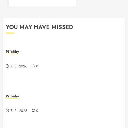
YOU MAY HAVE MISSED
Příběhy
Záhadná konference o AmplifyConfiguration
7. 8. 2026
0
Příběhy
Když se serverless stát stane realitou
7. 8. 2026
0