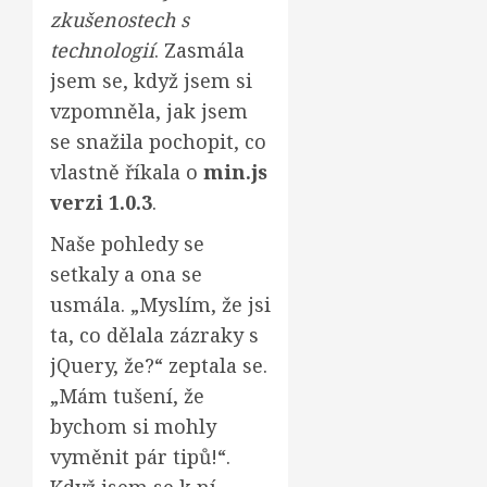
zkušenostech s
technologií
. Zasmála
jsem se, když jsem si
vzpomněla, jak jsem
se snažila pochopit, co
vlastně říkala o
min.js
verzi 1.0.3
.
Naše pohledy se
setkaly a ona se
usmála. „Myslím, že jsi
ta, co dělala zázraky s
jQuery, že?“ zeptala se.
„Mám tušení, že
bychom si mohly
vyměnit pár tipů!“.