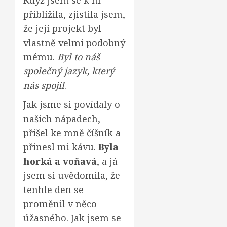
Když jsem se k ní
přiblížila, zjistila jsem,
že její projekt byl
vlastně velmi podobný
mému.
Byl to náš
společný jazyk, který
nás spojil
.
Jak jsme si povídaly o
našich nápadech,
přišel ke mně číšník a
přinesl mi kávu.
Byla
horká a voňavá
, a já
jsem si uvědomila, že
tenhle den se
proměnil v něco
úžasného. Jak jsem se