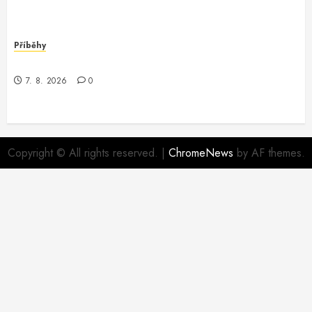
Příběhy
Jak jsem zachránila své cenné údaje
7. 8. 2026
0
Copyright © All rights reserved.
|
ChromeNews
by AF themes.