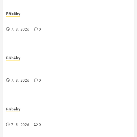
Příběhy
Když se terraform stane realitou
7. 8. 2026
0
Příběhy
Kouzlo Terraformace: Moje dobrodružství s
tfstateraw
7. 8. 2026
0
Příběhy
Kouzlo terraformace: Jak jsem objevila tfstateraw
7. 8. 2026
0