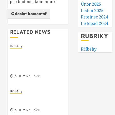
pro budoucí komentáře.
Únor 2025
Leden 2025
Prosinec 2024
Listopad 2024
RELATED NEWS
RUBRIKY
Příběhy
Příběhy
Dívka za monitorem: Jak
jsem se setkala s
programmerem Oracle
software
6. 8. 2026
0
Příběhy
Jak jsem potkala Vinitu,
programátora Oracle
6. 8. 2026
0