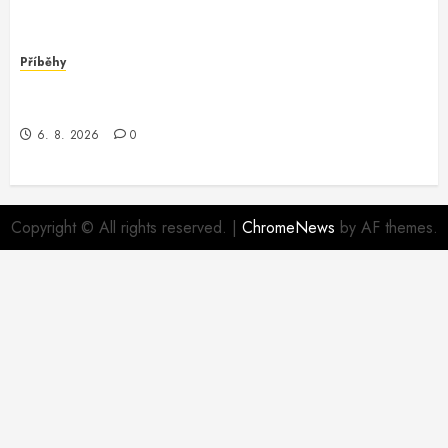
Příběhy
Dobrodružství v Oracle Software: Když Programátor
Potká Záhadu
6. 8. 2026
0
Copyright © All rights reserved.
|
ChromeNews
by AF themes.