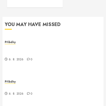
YOU MAY HAVE MISSED
Příběhy
Dívka za monitorem: Jak jsem se setkala s
programmerem Oracle software
6. 8. 2026
0
Příběhy
Jak jsem potkala Vinitu, programátora Oracle
6. 8. 2026
0