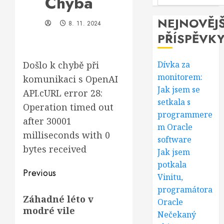
Chyba
NEJNOVĚJŠ
8. 11. 2024
PŘÍSPĚVK
Došlo k chybě při
Dívka za
monitorem:
komunikaci s OpenAI
Jak jsem se
API.cURL error 28:
setkala s
Operation timed out
programmere
after 30001
m Oracle
milliseconds with 0
software
bytes received
Jak jsem
potkala
Post
Previous
Vinitu,
navigation
programátora
Previous
Záhadné léto v
Oracle
post:
modré vile
Nečekaný