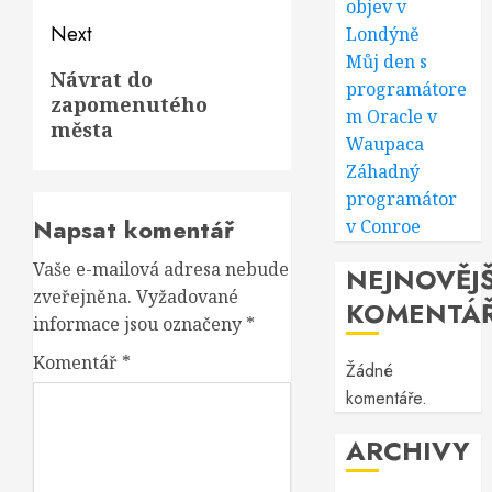
objev v
Next
Londýně
Můj den s
Next
Návrat do
programátore
zapomenutého
post:
m Oracle v
města
Waupaca
Záhadný
programátor
Napsat komentář
v Conroe
Vaše e-mailová adresa nebude
NEJNOVĚJŠ
zveřejněna.
Vyžadované
KOMENTÁ
informace jsou označeny
*
Komentář
*
Žádné
komentáře.
ARCHIVY