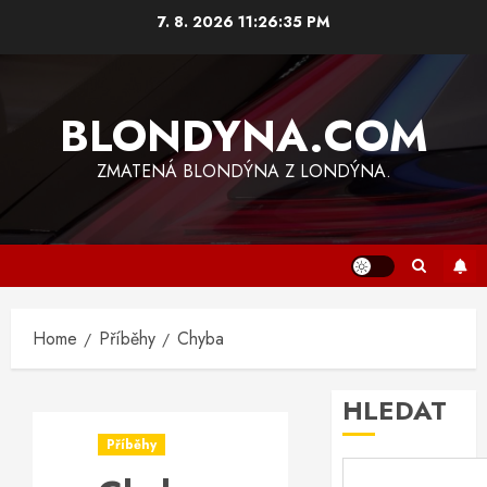
Skip
7. 8. 2026
11:26:35 PM
to
content
BLONDYNA.COM
ZMATENÁ BLONDÝNA Z LONDÝNA.
Home
Příběhy
Chyba
HLEDAT
Příběhy