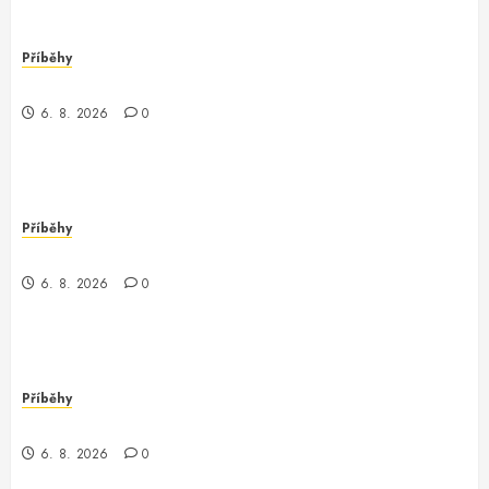
Příběhy
Nečekaný objev v Londýně
6. 8. 2026
0
Příběhy
Můj den s programátorem Oracle v Waupaca
6. 8. 2026
0
Příběhy
Záhadný programátor v Conroe
6. 8. 2026
0