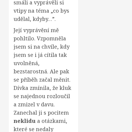
smáli a vyprávěli si
vtipy na téma „co bys
udělal, kdyby…”.
Její vyprávění mě
pohltilo. Vzpomněla
jsem si na chvíle, kdy
jsem se i já cítila tak
uvolněná,
bezstarostná. Ale pak
se příběh začal měnit.
Dívka zmínila, že kluk
se najednou rozloučil
a zmizel v davu.
Zanechal ji s pocitem
neklidu
a otázkami,
které se nedaly