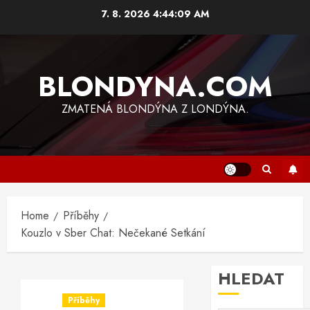
Skip
7. 8. 2026
4:44:09 AM
to
content
BLONDYNA.COM
ZMATENÁ BLONDÝNA Z LONDÝNA.
Home
Příběhy
Kouzlo v Sber Chat: Nečekané Setkání
HLEDAT
Příběhy