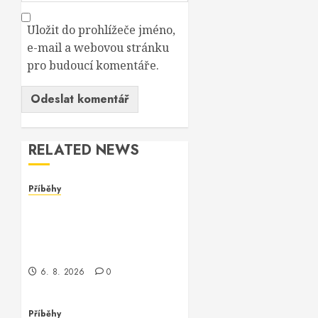
Uložit do prohlížeče jméno,
e-mail a webovou stránku
pro budoucí komentáře.
RELATED NEWS
Příběhy
Dívka za monitorem: Jak
jsem se setkala s
programmerem Oracle
software
6. 8. 2026
0
Příběhy