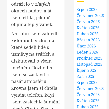
odráželo v
zlatých
Srpen 2026
oknech budov, a já
Červenec 2026
jsem cítila, jak mě
Červen 2026
objímá teplý vánek.
Květen 2026
Na rohu jsem zahlédla
Duben 2026
Březen 2026
zelenou
lavičku, na
Únor 2026
které seděli lidé s
Leden 2026
úsměvy na tvářích a
Prosinec 2025
diskutovali o všem
Listopad 2025
možném. Rozhodla
Říjen 2025
jsem se zastavit a
Září 2025
nasát atmosféru.
Srpen 2025
Zrovna jsem si chtěla
Červenec 2025
vyndat telefon, když
Červen 2025
Květen 2025
jsem zaslechla šumění
Duben 2025
hlasů.
Chat
v Sberu,