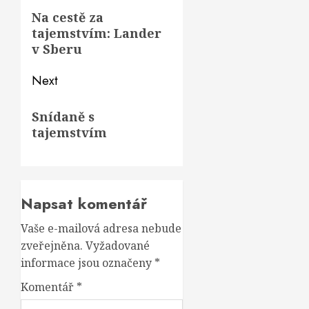
navigation
Previous
Na cestě za
tajemstvím: Lander
post:
v Sberu
Next
Next
Snídaně s
post:
tajemstvím
Napsat komentář
Vaše e-mailová adresa nebude
zveřejněna.
Vyžadované
informace jsou označeny
*
Komentář
*