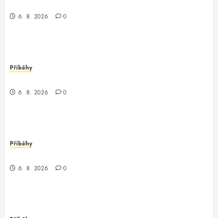
Jak jsem potkala Vinitu, programátora Oracle
6. 8. 2026
0
Příběhy
Nečekaný objev v Londýně
6. 8. 2026
0
Příběhy
Můj den s programátorem Oracle v Waupaca
6. 8. 2026
0