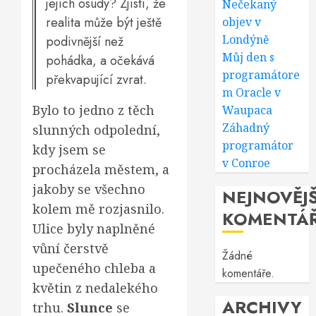
jejich osudy? Zjistí, že
Nečekaný
realita může být ještě
objev v
Londýně
podivnější než
Můj den s
pohádka, a očekává
programátore
překvapující zvrat.
m Oracle v
Bylo to jedno z těch
Waupaca
Záhadný
slunných odpolední,
programátor
kdy jsem se
v Conroe
procházela městem, a
jakoby se všechno
NEJNOVĚJŠ
kolem mě rozjasnilo.
KOMENTÁ
Ulice byly naplněné
vůní čerstvě
Žádné
upečeného chleba a
komentáře.
květin z nedalekého
ARCHIVY
trhu.
Slunce
se