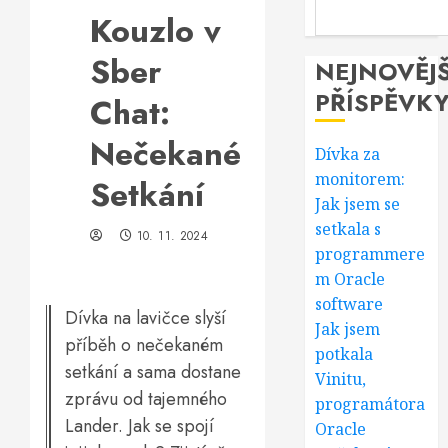
Kouzlo v
Sber
NEJNOVĚJŠ
PŘÍSPĚVK
Chat:
Nečekané
Dívka za
monitorem:
Setkání
Jak jsem se
setkala s
10. 11. 2024
programmere
m Oracle
software
Dívka na lavičce slyší
Jak jsem
příběh o nečekaném
potkala
setkání a sama dostane
Vinitu,
zprávu od tajemného
programátora
Lander. Jak se spojí
Oracle