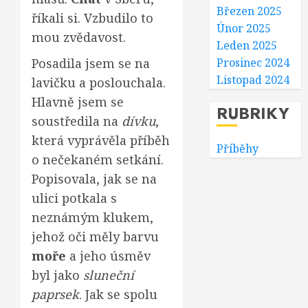
Březen 2025
říkali si. Vzbudilo to
Únor 2025
mou zvědavost.
Leden 2025
Posadila jsem se na
Prosinec 2024
Listopad 2024
lavičku a poslouchala.
Hlavně jsem se
RUBRIKY
soustředila na
dívku
,
která vyprávěla příběh
Příběhy
o nečekaném setkání.
Popisovala, jak se na
ulici potkala s
neznámým klukem,
jehož oči měly barvu
moře
a jeho úsměv
byl jako
sluneční
paprsek
. Jak se spolu