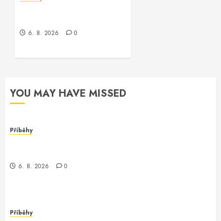
Jak jsem potkala Vinitu,
programátora Oracle
6. 8. 2026
0
YOU MAY HAVE MISSED
Příběhy
Dívka za monitorem: Jak jsem se setkala s
programmerem Oracle software
6. 8. 2026
0
Příběhy