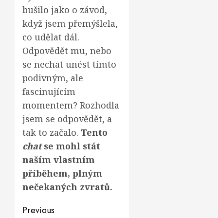
bušilo jako o závod,
když jsem přemýšlela,
co udělat dál.
Odpovědět mu, nebo
se nechat unést tímto
podivným, ale
fascinujícím
momentem? Rozhodla
jsem se odpovědět, a
tak to začalo.
Tento
chat
se mohl stát
naším vlastním
příběhem, plným
nečekaných zvratů.
Post
Previous