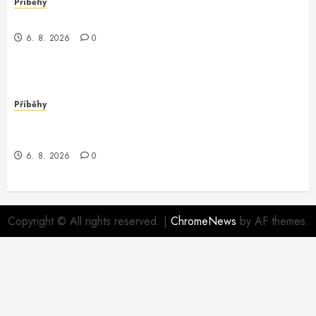
Příběhy
Záhadný programátor v Conroe
6. 8. 2026
0
Příběhy
Dobrodružství v Oracle Software: Když Programátor
Potká Záhadu
6. 8. 2026
0
Copyright © All rights reserved.
|
ChromeNews
by AF themes.