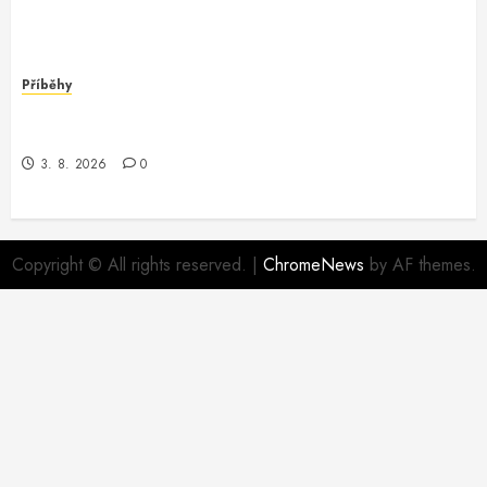
Příběhy
Nečekané dobrodružství s
debugcmdechogscan_cmdi
3. 8. 2026
0
Copyright © All rights reserved.
|
ChromeNews
by AF themes.