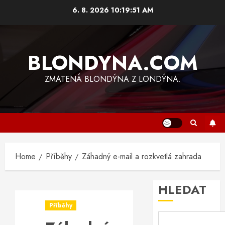
Skip
6. 8. 2026
10:19:51 AM
to
content
BLONDYNA.COM
ZMATENÁ BLONDÝNA Z LONDÝNA.
Home
Příběhy
Záhadný e-mail a rozkvetlá zahrada
HLEDAT
Příběhy