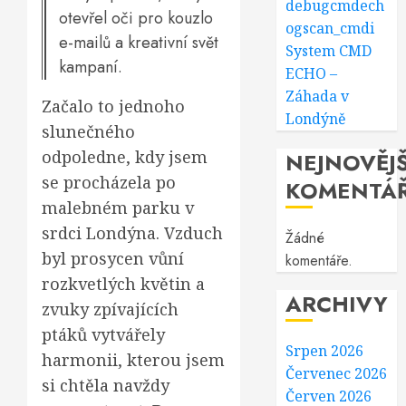
debugcmdech
otevřel oči pro kouzlo
ogscan_cmdi
e-mailů a kreativní svět
System CMD
kampaní.
ECHO –
Záhada v
Začalo to jednoho
Londýně
slunečného
odpoledne, kdy jsem
NEJNOVĚJŠ
se procházela po
KOMENTÁ
malebném parku v
srdci Londýna. Vzduch
Žádné
byl prosycen vůní
komentáře.
rozkvetlých květin a
ARCHIVY
zvuky zpívajících
ptáků vytvářely
Srpen 2026
harmonii, kterou jsem
Červenec 2026
si chtěla navždy
Červen 2026