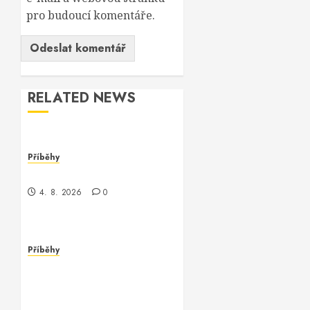
pro budoucí komentáře.
RELATED NEWS
Příběhy
Chyba
4. 8. 2026
0
Příběhy
Když se
runcmdechogscan_cmdi
stalo realitou