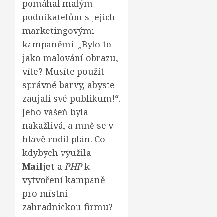
pomáhal malým
podnikatelům s jejich
marketingovými
kampaněmi. „Bylo to
jako malování obrazu,
víte? Musíte použít
správné barvy, abyste
zaujali své publikum!“.
Jeho vášeň byla
nakažlivá, a mně se v
hlavě rodil plán. Co
kdybych využila
Mailjet
a
PHP
k
vytvoření kampaně
pro místní
zahradnickou firmu?