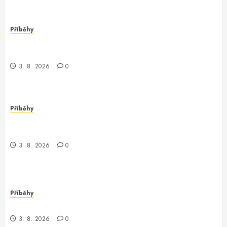
Příběhy
Runcmdechogscan_cmdi: Neobyčejný večer v
Londýně
3. 8. 2026
0
Příběhy
Mysteriózní dobrodružství s
debugcmdechogscan_cmdi
3. 8. 2026
0
Příběhy
System CMD ECHO – Záhada v Londýně
3. 8. 2026
0