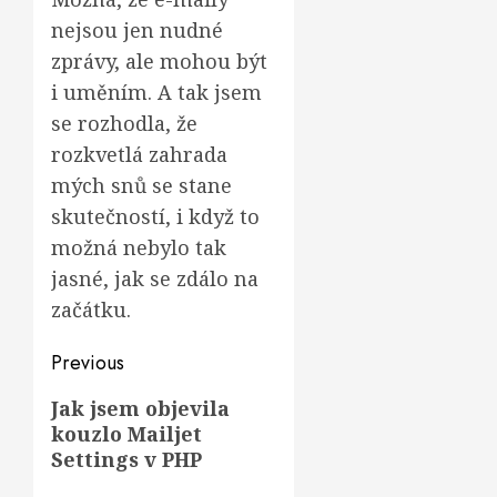
nejsou jen nudné
zprávy, ale mohou být
i uměním. A tak jsem
se rozhodla, že
rozkvetlá zahrada
mých snů se stane
skutečností, i když to
možná nebylo tak
jasné, jak se zdálo na
začátku.
Post
Previous
navigation
Previous
Jak jsem objevila
kouzlo Mailjet
post:
Settings v PHP