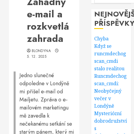
Záhadný
e-mail a
NEJNOVĚJŠ
PŘÍSPĚVK
rozkvetlá
zahrada
Chyba
Když se
BLONDYNA
runcmdechog
5. 12. 2025
scan_cmdi
stalo realitou
Jedno slunečné
Runcmdechog
odpoledne v Londýně
scan_cmdi:
mi přišel e-mail od
Neobyčejný
večer v
Mailjetu. Zpráva o e-
Londýně
mailovém marketingu
Mysteriózní
mě zavedla k
dobrodružství
nečekanému setkání se
s
starým pánem, který mi