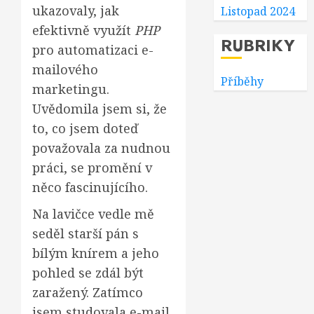
ukazovaly, jak
Listopad 2024
efektivně využít
PHP
RUBRIKY
pro automatizaci e-
mailového
Příběhy
marketingu.
Uvědomila jsem si, že
to, co jsem doteď
považovala za nudnou
práci, se promění v
něco fascinujícího.
Na lavičce vedle mě
seděl starší pán s
bílým knírem a jeho
pohled se zdál být
zaražený. Zatímco
jsem studovala e-mail,