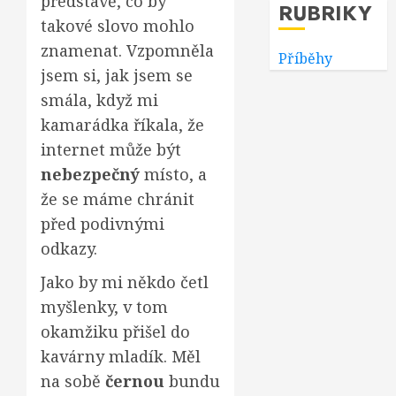
představě, co by
RUBRIKY
takové slovo mohlo
znamenat. Vzpomněla
Příběhy
jsem si, jak jsem se
smála, když mi
kamarádka říkala, že
internet může být
nebezpečný
místo, a
že se máme chránit
před podivnými
odkazy.
Jako by mi někdo četl
myšlenky, v tom
okamžiku přišel do
kavárny mladík. Měl
na sobě
černou
bundu