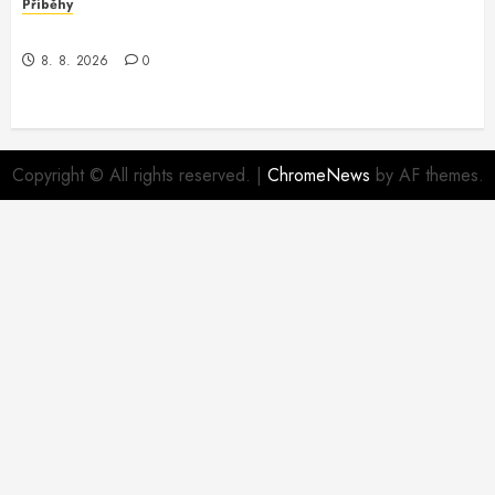
Příběhy
Nečekané odhalení v městské džungli
8. 8. 2026
0
Copyright © All rights reserved.
|
ChromeNews
by AF themes.