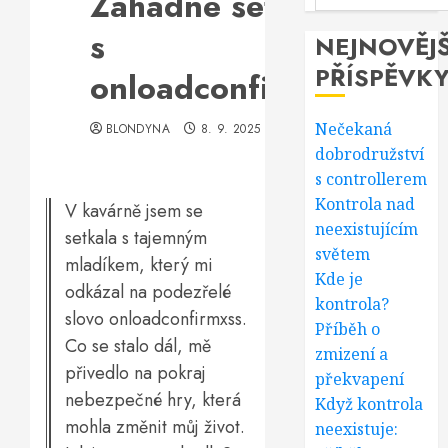
Záhadné setkání
s
NEJNOVĚJŠ
PŘÍSPĚVK
onloadconfirmxss
Nečekaná
BLONDYNA
8. 9. 2025
dobrodružství
s controllerem
Kontrola nad
V kavárně jsem se
neexistujícím
setkala s tajemným
světem
mladíkem, který mi
Kde je
odkázal na podezřelé
kontrola?
slovo onloadconfirmxss.
Příběh o
Co se stalo dál, mě
zmizení a
přivedlo na pokraj
překvapení
nebezpečné hry, která
Když kontrola
mohla změnit můj život.
neexistuje: