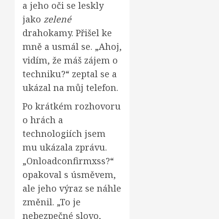
a jeho oči se leskly
jako
zelené
drahokamy. Přišel ke
mně a usmál se. „Ahoj,
vidím, že máš zájem o
techniku?“ zeptal se a
ukázal na můj telefon.
Po krátkém rozhovoru
o hrách a
technologiích jsem
mu ukázala zprávu.
„Onloadconfirmxss?“
opakoval s úsměvem,
ale jeho výraz se náhle
změnil. „To je
nebezpečné slovo,