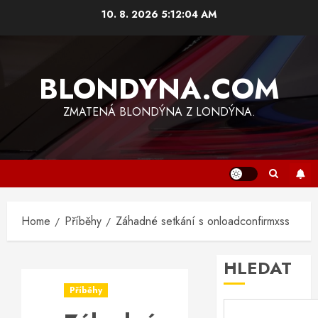
Skip
10. 8. 2026
5:12:05 AM
to
content
BLONDYNA.COM
ZMATENÁ BLONDÝNA Z LONDÝNA.
Home
Příběhy
Záhadné setkání s onloadconfirmxss
HLEDAT
Příběhy