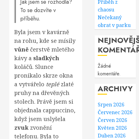
Jak jsem se rozhodla?
Příběh z
To se dozvíte v
chaosu
Nečekaný
příběhu.
obrat v parku
Byla jsem v kavárně
NEJNOVĚJŠ
na rohu, kde se mísily
KOMENTÁ
vůně
čerstvě mletého
kávy a
sladkých
Žádné
koláčů. Slunce
komentáře.
pronikalo skrze okna
a vytvářelo
teplé
zlaté
ARCHIVY
pruhy na dřevěných
stolech. Právě jsem si
Srpen 2026
objednala cappuccino,
Červenec 2026
když jsem uslyšela
Červen 2026
zvuk
zvonění
Květen 2026
Duben 2026
telefonu. Byla to