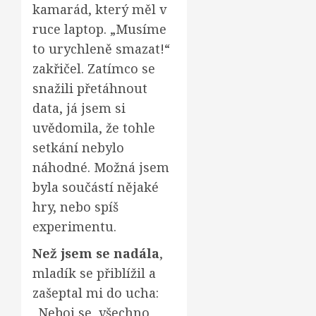
kamarád, který měl v
ruce laptop. „Musíme
to urychleně smazat!“
zakřičel. Zatímco se
snažili přetáhnout
data, já jsem si
uvědomila, že tohle
setkání nebylo
náhodné. Možná jsem
byla součástí nějaké
hry, nebo spíš
experimentu.
Než jsem se nadála
,
mladík se přiblížil a
zašeptal mi do ucha:
„Neboj se, všechno