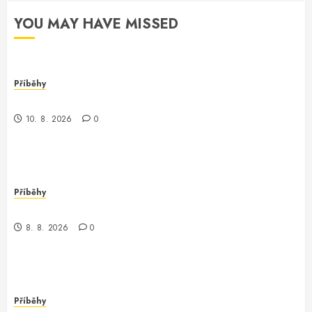
YOU MAY HAVE MISSED
Příběhy
Nečekaná dobrodružství s controllerem
10. 8. 2026
0
Příběhy
Kontrola nad neexistujícím světem
8. 8. 2026
0
Příběhy