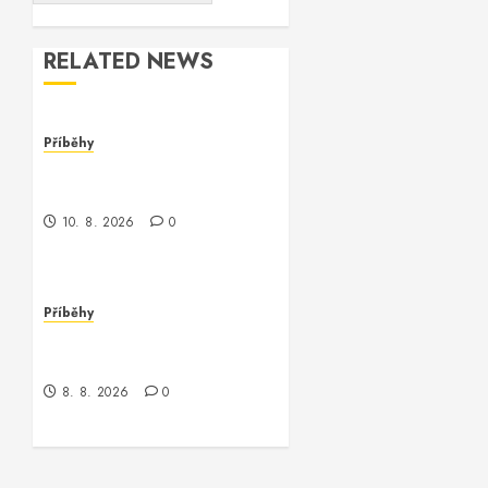
RELATED NEWS
Příběhy
Nečekaná dobrodružství s
controllerem
10. 8. 2026
0
Příběhy
Kontrola nad neexistujícím
světem
8. 8. 2026
0