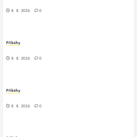
Kde je kontrola? Příběh o zmizení a překvapení
8. 8. 2026
0
Příběhy
Když kontrola neexistuje: Příběh z chaosu
8. 8. 2026
0
Příběhy
Nečekaný obrat v parku
8. 8. 2026
0