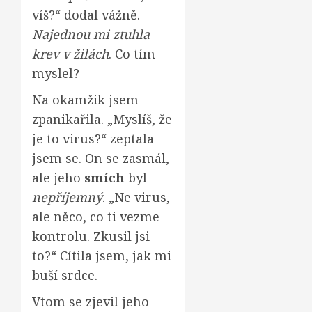
víš?“ dodal vážně.
Najednou mi ztuhla
krev v žilách
. Co tím
myslel?
Na okamžik jsem
zpanikařila. „Myslíš, že
je to virus?“ zeptala
jsem se. On se zasmál,
ale jeho
smích
byl
nepříjemný
. „Ne virus,
ale něco, co ti vezme
kontrolu. Zkusil jsi
to?“ Cítila jsem, jak mi
buší srdce.
Vtom se zjevil jeho