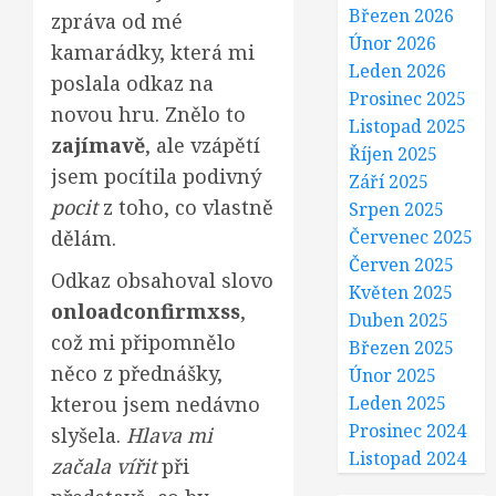
Březen 2026
zpráva od mé
Únor 2026
kamarádky, která mi
Leden 2026
poslala odkaz na
Prosinec 2025
novou hru. Znělo to
Listopad 2025
zajímavě
, ale vzápětí
Říjen 2025
jsem pocítila podivný
Září 2025
pocit
z toho, co vlastně
Srpen 2025
dělám.
Červenec 2025
Červen 2025
Odkaz obsahoval slovo
Květen 2025
onloadconfirmxss
,
Duben 2025
což mi připomnělo
Březen 2025
něco z přednášky,
Únor 2025
kterou jsem nedávno
Leden 2025
Prosinec 2024
slyšela.
Hlava mi
Listopad 2024
začala vířit
při