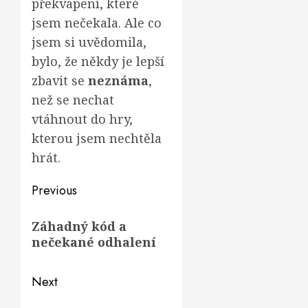
překvapení, které
jsem nečekala. Ale co
jsem si uvědomila,
bylo, že někdy je lepší
zbavit se
neznáma
,
než se nechat
vtáhnout do hry,
kterou jsem nechtěla
hrát.
Post
Previous
navigation
Previous
Záhadný kód a
post:
nečekané odhalení
Next
Next