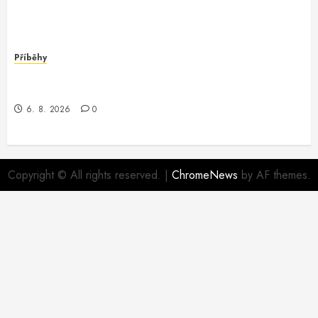
Příběhy
Dobrodružství v Oracle Software: Když Programátor
Potká Záhadu
6. 8. 2026
0
Copyright © All rights reserved.
|
ChromeNews
by AF themes.