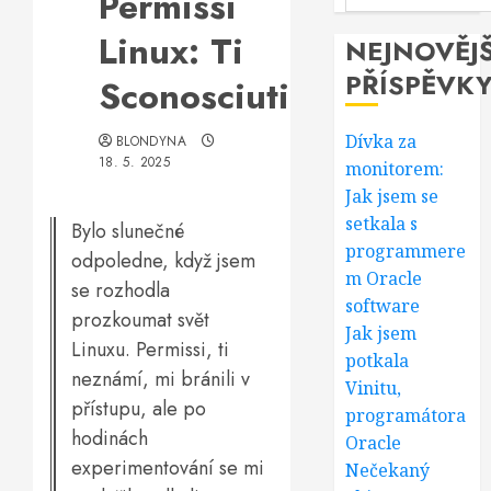
Permissi
Linux: Ti
NEJNOVĚJŠ
PŘÍSPĚVK
Sconosciuti
Dívka za
BLONDYNA
18. 5. 2025
monitorem:
Jak jsem se
setkala s
Bylo slunečné
programmere
odpoledne, když jsem
m Oracle
se rozhodla
software
prozkoumat svět
Jak jsem
Linuxu. Permissi, ti
potkala
neznámí, mi bránili v
Vinitu,
přístupu, ale po
programátora
hodinách
Oracle
experimentování se mi
Nečekaný