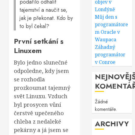
podařilo odhalit
objev v
tajemství a naučit se,
Londýně
Můj den s
jak je překonat. Kdo by
programátore
to byl čekal?
m Oracle v
První setkání s
Waupaca
Záhadný
Linuxem
programátor
Bylo jedno slunečné
v Conroe
odpoledne, kdy jsem
NEJNOVĚJŠ
se rozhodla
KOMENTÁ
prozkoumat tajemný
svět Linuxu. Vzduch
Žádné
byl prosycen vůní
komentáře.
čerstvě upečeného
chleba z nedaleké
ARCHIVY
pekárny a já jsem se