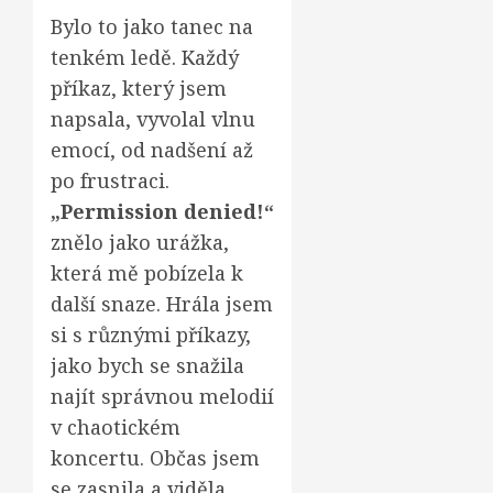
Bylo to jako tanec na
tenkém ledě. Každý
příkaz, který jsem
napsala, vyvolal vlnu
emocí, od nadšení až
po frustraci.
„Permission denied!“
znělo jako urážka,
která mě pobízela k
další snaze. Hrála jsem
si s různými příkazy,
jako bych se snažila
najít správnou melodií
v chaotickém
koncertu. Občas jsem
se zasnila a viděla