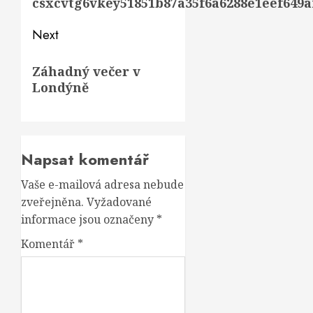
csxcvtg6vkey51851b87a35f6a6288e1eef649a
Next
Next
Záhadný večer v
post:
Londýně
Napsat komentář
Vaše e-mailová adresa nebude
zveřejněna.
Vyžadované
informace jsou označeny
*
Komentář
*