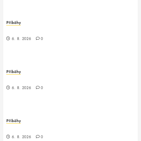
Příběhy
Nečekaný objev v Londýně
6. 8. 2026
0
Příběhy
Můj den s programátorem Oracle v Waupaca
6. 8. 2026
0
Příběhy
Záhadný programátor v Conroe
6. 8. 2026
0