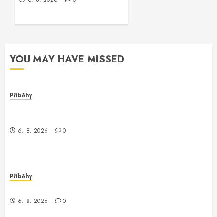
6. 8. 2026
0
YOU MAY HAVE MISSED
Příběhy
Dívka za monitorem: Jak jsem se setkala s
programmerem Oracle software
6. 8. 2026
0
Příběhy
Jak jsem potkala Vinitu, programátora Oracle
6. 8. 2026
0