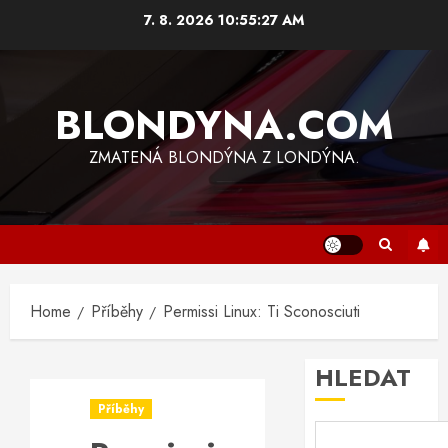
Skip
7. 8. 2026
10:55:28 AM
to
content
BLONDYNA.COM
ZMATENÁ BLONDÝNA Z LONDÝNA.
Home
Příběhy
Permissi Linux: Ti Sconosciuti
HLEDAT
Příběhy