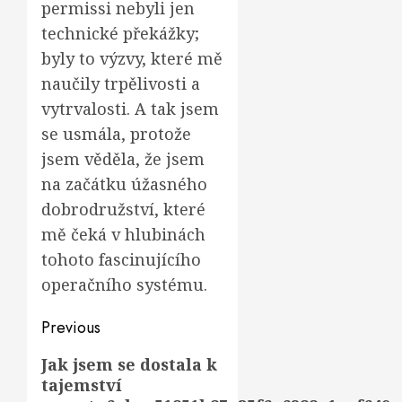
permissi nebyli jen
technické překážky;
byly to výzvy, které mě
naučily trpělivosti a
vytrvalosti. A tak jsem
se usmála, protože
jsem věděla, že jsem
na začátku úžasného
dobrodružství, které
mě čeká v hlubinách
tohoto fascinujícího
operačního systému.
Post
Previous
navigation
Previous
Jak jsem se dostala k
tajemství
post: