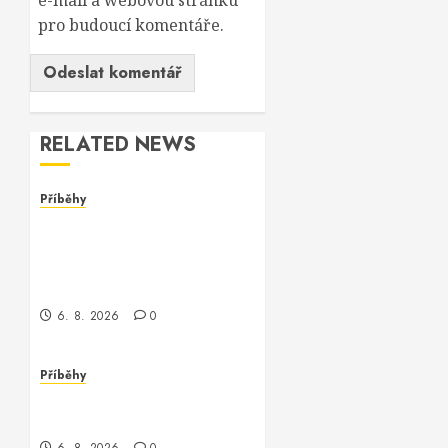
e-mail a webovou stránku
pro budoucí komentáře.
RELATED NEWS
Příběhy
Dívka za monitorem: Jak
jsem se setkala s
programmerem Oracle
software
6. 8. 2026
0
Příběhy
Jak jsem potkala Vinitu,
programátora Oracle