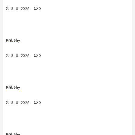
Kontrola nad neexistujícím světem
8. 8. 2026
0
Příběhy
Kde je kontrola? Příběh o zmizení a překvapení
8. 8. 2026
0
Příběhy
Když kontrola neexistuje: Příběh z chaosu
8. 8. 2026
0
Příběhy