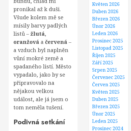
bundu, chlad mi
Květen 2026
pronikal až k duši.
Duben 2026
Všude kolem mě se
Březen 2026
mísily barvy padlých
Únor 2026
listů –
žlutá
,
Leden 2026
Prosinec 2025
oranžová
a
červená
–
Listopad 2025
a vzduch byl naplněn
Říjen 2025
vůní mokré země a
Září 2025
spadaného listí. Město
Srpen 2025
vypadalo, jako by se
Červenec 2025
připravovalo na
Červen 2025
nějakou velkou
Květen 2025
událost, ale já jsem o
Duben 2025
Březen 2025
tom neměla tušení.
Únor 2025
Podivná setkání
Leden 2025
Prosinec 2024