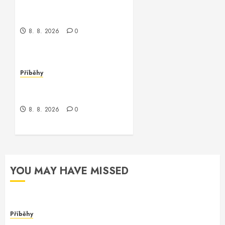
Kontrola nad neexistujícím
světem
8. 8. 2026
0
Příběhy
Kde je kontrola? Příběh o
zmizení a překvapení
8. 8. 2026
0
YOU MAY HAVE MISSED
Příběhy