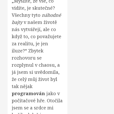
„Myslíte, že vše, co
vidíte, je skutečné?
Všechny tyto
náhodné
bajty
v našem životě
nás vytvářejí, ale co
když to, co považujete
za realitu, je jen
iluze?“ Zbytek
rozhovoru se
rozplynul v chaosu, a
já jsem si uvědomila,
že celý můj život byl
tak nějak
programován
jako v
počítačové hře. Otočila
jsem se a srdce mi