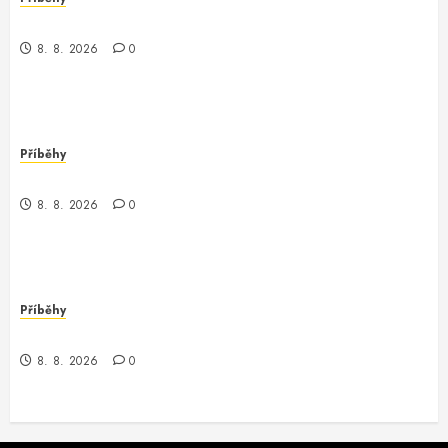
Nečekaný obrat v parku
8. 8. 2026
0
Příběhy
Nečekané odhalení v městské džungli
8. 8. 2026
0
Příběhy
Záhada z debugovacího světa
8. 8. 2026
0