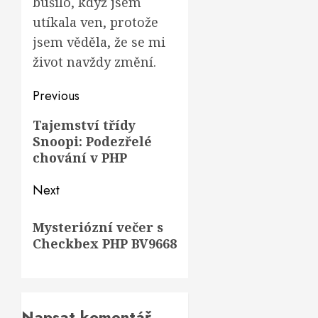
bušilo, když jsem
utíkala ven, protože
jsem věděla, že se mi
život navždy změní.
Post
Previous
navigation
Previous
Tajemství třídy
Snoopi: Podezřelé
post:
chování v PHP
Next
Next
Mysteriózní večer s
post:
Checkbex PHP BV9668
Napsat komentář