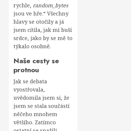
rychle,
random_bytes
jsou ve hře.“ Všechny
hlavy se otočily a já
jsem cítila, jak mi buší
srdce, jako by se mě to
týkalo osobně.
Naše cesty se
protnou
Jak se debata
vyostřovala,
uvědomila jsem si, že
jsem se stala součástí
něčeho mnohem
většího. Zatímco
ostatní se snažili