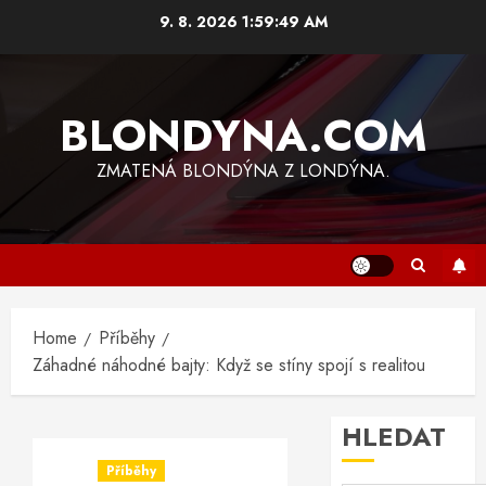
Skip
9. 8. 2026
1:59:50 AM
to
content
BLONDYNA.COM
ZMATENÁ BLONDÝNA Z LONDÝNA.
Home
Příběhy
Záhadné náhodné bajty: Když se stíny spojí s realitou
HLEDAT
Příběhy