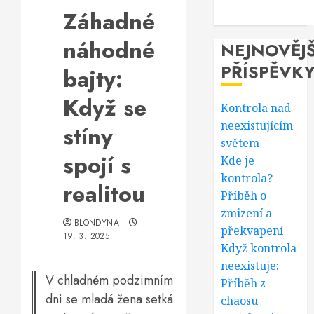
Záhadné
náhodné
NEJNOVĚJŠ
PŘÍSPĚVK
bajty:
Když se
Kontrola nad
neexistujícím
stíny
světem
spojí s
Kde je
kontrola?
realitou
Příběh o
zmizení a
BLONDYNA
překvapení
19. 3. 2025
Když kontrola
neexistuje:
V chladném podzimním
Příběh z
dni se mladá žena setká
chaosu