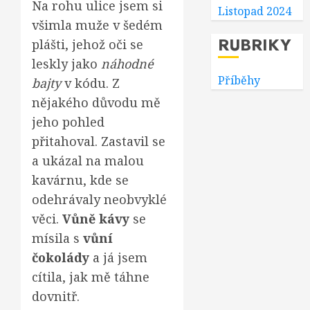
Na rohu ulice jsem si
Listopad 2024
všimla muže v šedém
RUBRIKY
plášti, jehož oči se
leskly jako
náhodné
Příběhy
bajty
v kódu. Z
nějakého důvodu mě
jeho pohled
přitahoval. Zastavil se
a ukázal na malou
kavárnu, kde se
odehrávaly neobvyklé
věci.
Vůně kávy
se
mísila s
vůní
čokolády
a já jsem
cítila, jak mě táhne
dovnitř.