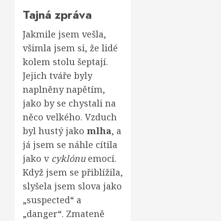
Tajná zpráva
Jakmile jsem vešla,
všimla jsem si, že lidé
kolem stolu šeptají.
Jejich tváře byly
naplněny napětím,
jako by se chystali na
něco velkého. Vzduch
byl hustý jako
mlha
, a
já jsem se náhle cítila
jako v
cyklónu
emocí.
Když jsem se přiblížila,
slyšela jsem slova jako
„suspected“ a
„danger“. Zmateně