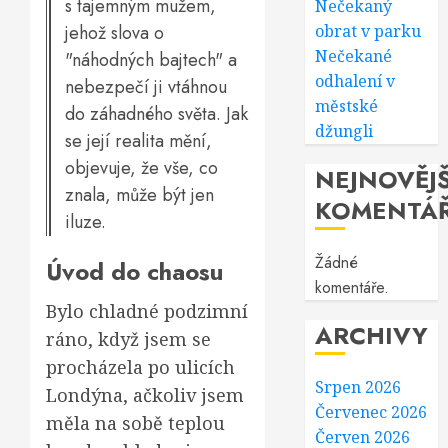
s tajemným mužem,
Nečekaný
jehož slova o
obrat v parku
Nečekané
"náhodných bajtech" a
odhalení v
nebezpečí ji vtáhnou
městské
do záhadného světa. Jak
džungli
se její realita mění,
objevuje, že vše, co
NEJNOVĚJŠ
znala, může být jen
KOMENTÁ
iluze.
Žádné
Úvod do chaosu
komentáře.
Bylo chladné podzimní
ARCHIVY
ráno, když jsem se
procházela po ulicích
Srpen 2026
Londýna, ačkoliv jsem
Červenec 2026
měla na sobě teplou
Červen 2026