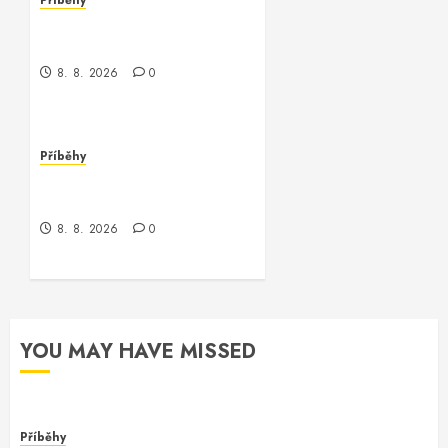
Příběhy
Kontrola nad neexistujícím
světem
8. 8. 2026
0
Příběhy
Kde je kontrola? Příběh o
zmizení a překvapení
8. 8. 2026
0
YOU MAY HAVE MISSED
Příběhy