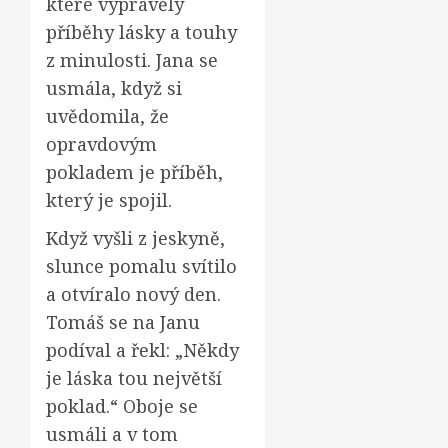
které vyprávěly
příběhy lásky a touhy
z minulosti. Jana se
usmála, když si
uvědomila, že
opravdovým
pokladem je příběh,
který je spojil.
Když vyšli z jeskyně,
slunce pomalu svítilo
a otvíralo nový den.
Tomáš se na Janu
podíval a řekl: „Někdy
je láska tou největší
poklad.“ Oboje se
usmáli a v tom