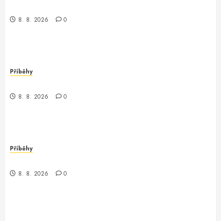
Kontrola nad neexistujícím světem
8. 8. 2026
0
Příběhy
Kde je kontrola? Příběh o zmizení a překvapení
8. 8. 2026
0
Příběhy
Když kontrola neexistuje: Příběh z chaosu
8. 8. 2026
0