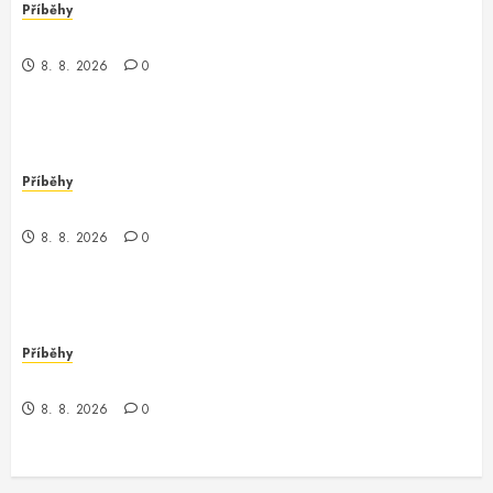
Příběhy
Nečekaný obrat v parku
8. 8. 2026
0
Příběhy
Nečekané odhalení v městské džungli
8. 8. 2026
0
Příběhy
Záhada z debugovacího světa
8. 8. 2026
0