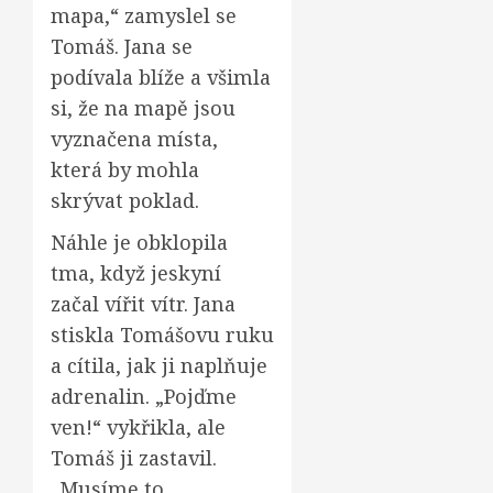
mapa,“ zamyslel se
Tomáš. Jana se
podívala blíže a všimla
si, že na mapě jsou
vyznačena místa,
která by mohla
skrývat poklad.
Náhle je obklopila
tma, když jeskyní
začal vířit vítr. Jana
stiskla Tomášovu ruku
a cítila, jak ji naplňuje
adrenalin. „Pojďme
ven!“ vykřikla, ale
Tomáš ji zastavil.
„Musíme to