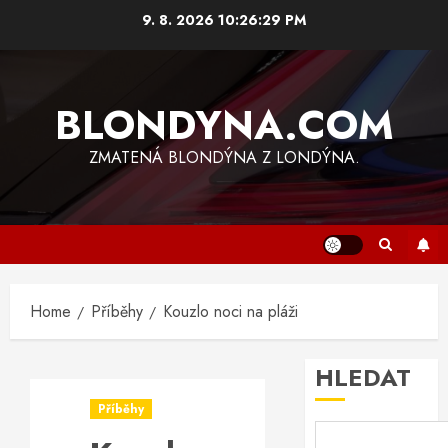
Skip
9. 8. 2026
10:26:30 PM
to
content
BLONDYNA.COM
ZMATENÁ BLONDÝNA Z LONDÝNA.
Home
Příběhy
Kouzlo noci na pláži
HLEDAT
Příběhy