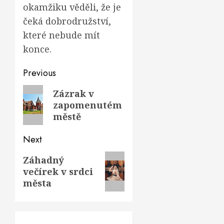
okamžiku věděli, že je
čeká dobrodružství,
které nebude mít
konce.
Post
Previous
navigation
Previous
Zázrak v
zapomenutém
post:
městě
Next
Next
Záhadný
večírek v srdci
post:
města