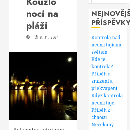
Kouzlo
noci na
NEJNOVĚJŠ
PŘÍSPĚVK
pláži
Kontrola nad
8. 11. 2024
neexistujícím
světem
Kde je
kontrola?
Příběh o
zmizení a
překvapení
Když kontrola
neexistuje:
Příběh z
chaosu
Nečekaný
Byla jedna letní noc,