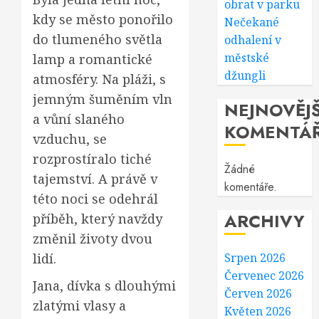
obrat v parku
kdy se město ponořilo
Nečekané
do tlumeného světla
odhalení v
městské
lamp a romantické
džungli
atmosféry. Na pláži, s
jemným šuměním vln
NEJNOVĚJŠ
a vůní slaného
KOMENTÁ
vzduchu, se
rozprostíralo tiché
Žádné
tajemství. A právě v
komentáře.
této noci se odehrál
ARCHIVY
příběh, který navždy
změnil životy dvou
Srpen 2026
lidí.
Červenec 2026
Jana, dívka s dlouhými
Červen 2026
zlatými vlasy a
Květen 2026