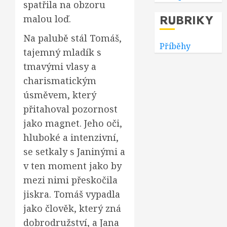
spatřila na obzoru
RUBRIKY
malou loď.
Na palubě stál Tomáš,
Příběhy
tajemný mladík s
tmavými vlasy a
charismatickým
úsměvem, který
přitahoval pozornost
jako magnet. Jeho oči,
hluboké a intenzivní,
se setkaly s Janinými a
v ten moment jako by
mezi nimi přeskočila
jiskra. Tomáš vypadla
jako člověk, který zná
dobrodružství, a Jana