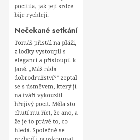
pocítila, jak její srdce
bije rychleji.
Nečekané setkání
Tomáš přistál na pláži,
z loďky vystoupil s
elegancí a přistoupil k
Janě. „Máš ráda
dobrodružství?“ zeptal
se s úsměvem, který jí
na tváři vykouzlil
hřejivý pocit. Měla sto
chutí mu říct, že ano, a
že je to právě to, co
hledá. Společně se
rozhodli prozkoumat