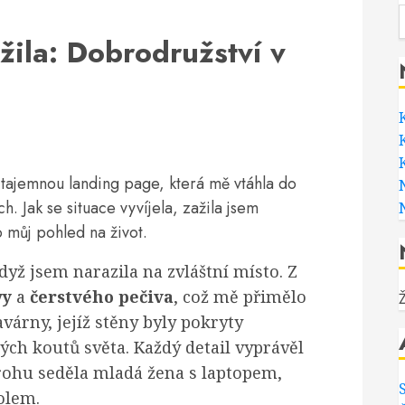
ila: Dobrodružství v
tajemnou landing page, která mě vtáhla do
ch. Jak se situace vyvíjela, zažila jsem
 můj pohled na život.
yž jsem narazila na zvláštní místo. Z
vy
a
čerstvého pečiva
, což mě přimělo
várny, jejíž stěny byly pokryty
ých koutů světa. Každý detail vyprávěl
 rohu seděla mladá žena s laptopem,
olem.