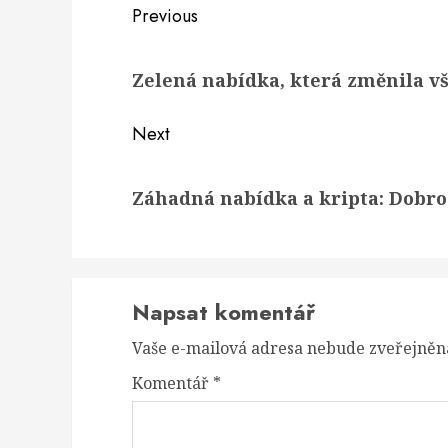
Post
Previous
navigation
Previous
Zelená nabídka, která změnila v
post:
Next
Next
Záhadná nabídka a kripta: Dobro
post:
Napsat komentář
Vaše e-mailová adresa nebude zveřejněn
Komentář
*