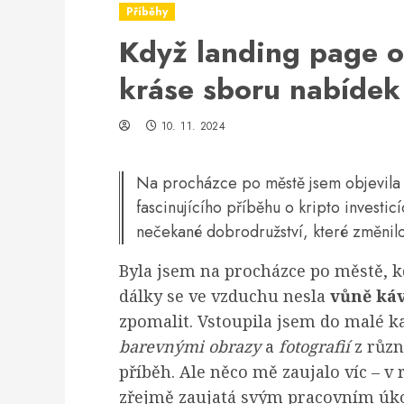
Příběhy
Když landing page ož
kráse sboru nabídek
10. 11. 2024
Na procházce po městě jsem objevila 
fascinujícího příběhu o kripto investicí
nečekané dobrodružství, které změnilo
Byla jsem na procházce po městě, kd
dálky se ve vzduchu nesla
vůně ká
zpomalit. Vstoupila jsem do malé ka
barevnými obrazy
a
fotografií
z různ
příběh. Ale něco mě zaujalo víc – v
zřejmě zaujatá svým pracovním úk