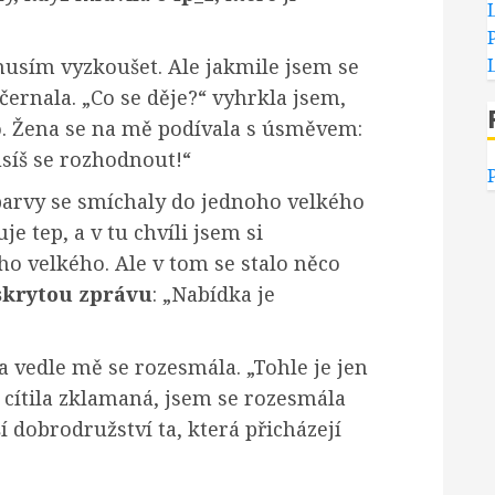
 musím vyzkoušet. Ale jakmile jsem se
černala. „Co se děje?“ vyhrkla jsem,
o. Žena se na mě podívala s úsměvem:
usíš se rozhodnout!“
barvy se smíchaly do jednoho velkého
uje tep, a v tu chvíli jsem si
ho velkého. Ale v tom se stalo něco
skrytou zprávu
: „Nabídka je
a vedle mě se rozesmála. „Tohle je jen
e cítila zklamaná, jsem se rozesmála
ší dobrodružství ta, která přicházejí