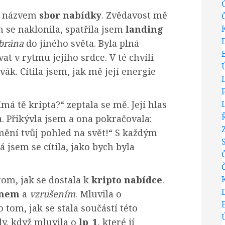
 s názvem
sbor nabídky
. Zvědavost mě
m se naklonila, spatřila jsem
landing
brána
do jiného světa. Byla plná
vat v rytmu jejího srdce. V té chvíli
ák. Cítila jsem, jak mě její energie
má tě kripta?“ zeptala se mě. Její hlas
a. Přikývla jsem a ona pokračovala:
změní tvůj pohled na svět!“ S každým
á jsem se cítila, jako bych byla
tom, jak se dostala k
kripto nabídce
.
inem
a
vzrušením
. Mluvila o
o tom, jak se stala součástí této
kly, když mluvila o
lp_1
, které jí