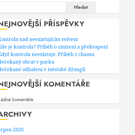
Hledat
NEJNOVĚJŠÍ PŘÍSPĚVKY
Kontrola nad neexistujícím světem
Kde je kontrola? Příběh o zmizení a překvapení
Když kontrola neexistuje: Příběh z chaosu
Nečekaný obrat v parku
Nečekané odhalení v městské džungli
NEJNOVĚJŠÍ KOMENTÁŘE
Žádné komentáře.
ARCHIVY
Srpen 2026