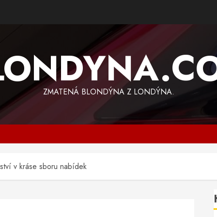
LONDYNA.C
ZMATENÁ BLONDÝNA Z LONDÝNA.
ství v kráse sboru nabídek