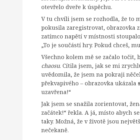
otevřelo dveře k úspěchu.
V tu chvíli jsem se rozhodla, že to
pokusila zaregistrovat, obrazovka z
zatímco napětí v místnosti stoupal
„To je součástí hry. Pokud chceš, m
Všechno kolem mě se začalo točit, 
chaosu
. Cítila jsem, jak se mi zrychl
uvědomila, že jsem na pokraji něče
překvapivého – obrazovka ukázala
uzavřena!“
Jak jsem se snažila zorientovat, žen
začátek!“ řekla. A já, místo abych s
taky. Možná, že v životě jsou největ
nečekaně.