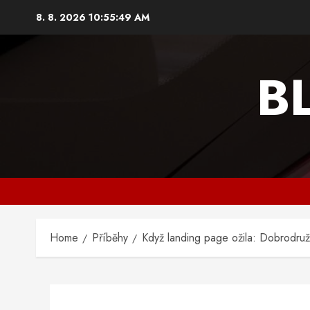
Skip
8. 8. 2026
10:55:50 AM
to
content
B
Home
Příběhy
Když landing page ožila: Dobrodruž