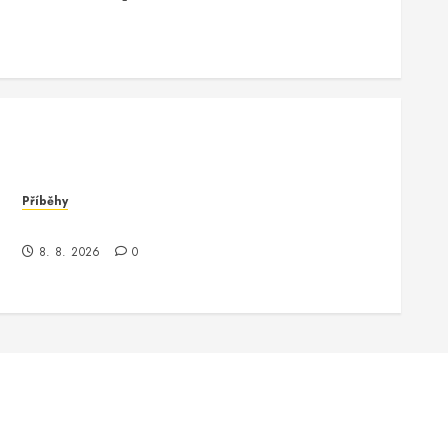
Příběhy
Kde je kontrola? Příběh o zmizení a překvapení
8. 8. 2026
0