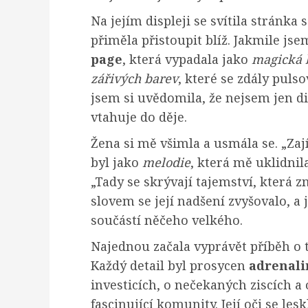
Na jejím displeji se svítila stránka
přiměla přistoupit blíž. Jakmile jse
page
, která vypadala jako
magická 
zářivých barev
, které se zdály pulso
jsem si uvědomila, že nejsem jen div
vtahuje do děje.
Žena si mě všimla a usmála se. „Zají
byl jako
melodie
, která mě uklidnil
„Tady se skrývají tajemství, která 
slovem se její nadšení zvyšovalo, a j
součástí něčeho velkého.
Najednou začala vyprávět příběh o 
Každý detail byl prosycen
adrenal
investicích, o nečekaných ziscích a 
fascinující komunity. Její oči se les