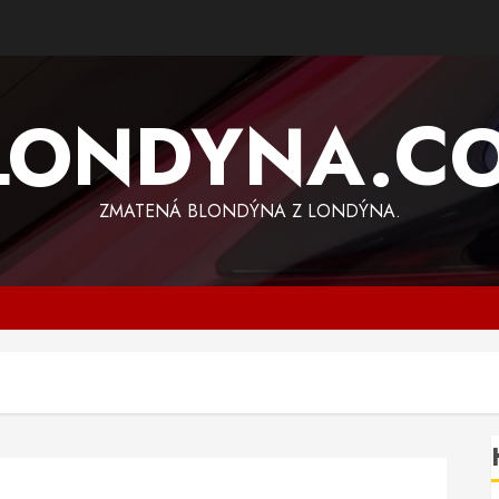
LONDYNA.C
ZMATENÁ BLONDÝNA Z LONDÝNA.