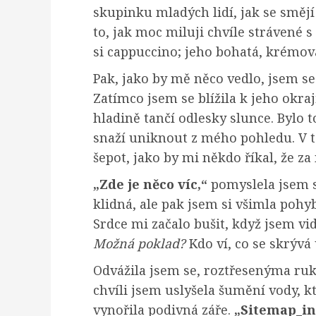
skupinku mladých lidí, jak se smějí
to, jak moc miluji chvíle strávené s
si cappuccino; jeho bohatá, krémov
Pak, jako by mě něco vedlo, jsem s
Zatímco jsem se blížila k jeho okraj
hladině tančí odlesky slunce. Bylo t
snaží uniknout z mého pohledu. V 
šepot, jako by mi někdo říkal, že z
„Zde je něco víc,“
pomyslela jsem si
klidná, ale pak jsem si všimla pohyb
Srdce mi začalo bušit, když jsem vidě
Možná poklad?
Kdo ví, co se skrývá 
Odvážila jsem se, roztřesenýma ruk
chvíli jsem uslyšela šumění vody, kt
vynořila podivná záře.
„Sitemap_in