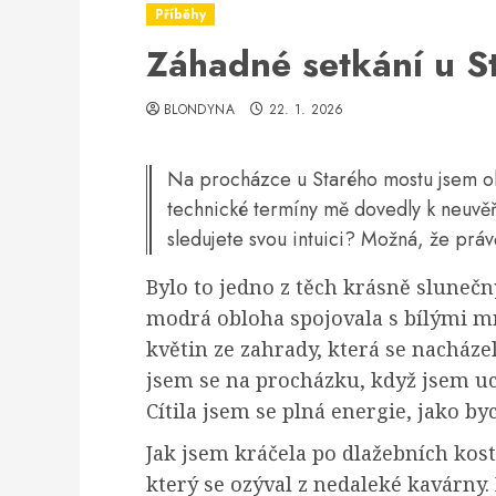
Příběhy
Záhadné setkání u S
BLONDYNA
22. 1. 2026
Na procházce u Starého mostu jsem obj
technické termíny mě dovedly k neuvěři
sledujete svou intuici? Možná, že práv
Bylo to jedno z těch krásně sluneč
modrá obloha spojovala s bílými m
květin ze zahrady, která se nacház
jsem se na procházku, když jsem ucít
Cítila jsem se plná energie, jako by
Jak jsem kráčela po dlažebních kos
který se ozýval z nedaleké kavárny.