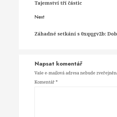
Tajemství tří částic
post:
Next
Next
Záhadné setkání s 0xqqgv2b: Dobr
post:
Napsat komentář
Vaše e-mailová adresa nebude zveřejněn
Komentář
*