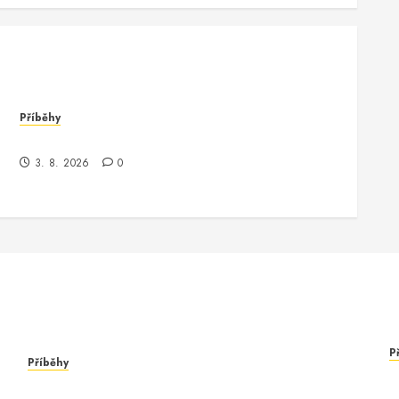
Příběhy
Když se runcmdechogscan_cmdi stalo realitou
3. 8. 2026
0
P
Příběhy
R
Když se runcmdechogscan_cmdi stalo realitou
L