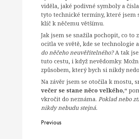
viděla, jaké podivné symboly a čísla
tyto technické termíny, které jsem s
klíč k něčemu většímu.
Jak jsem se snažila pochopit, co to 
ocitla ve světě, kde se technologie 
do něčeho neuvěřitelného?
A tak js
tuto cestu, i když nevědomky. Možná
způsobem, který bych si nikdy nedo
Na závěr jsem se otočila k mostu, s
večer se stane něco velkého,“
pomy
vkročit do neznáma.
Poklad nebo ztrá
nikdy nebudu stejná.
Post
Previous
navigation
Previous