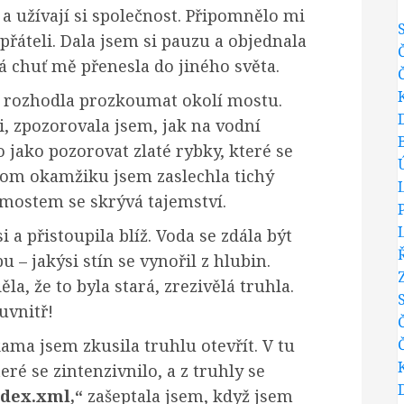
 a užívají si společnost. Připomnělo mi
 přáteli. Dala jsem si pauzu a objednala
á chuť mě přenesla do jiného světa.
e rozhodla prozkoumat okolí mostu.
i, zpozorovala jsem, jak na vodní
o jako pozorovat zlaté rybky, které se
tom okamžiku jsem zaslechla tichý
a mostem se skrývá tajemství.
 a přistoupila blíž. Voda se zdála být
u – jakýsi stín se vynořil z hlubin.
la, že to byla stará, zrezivělá truhla.
uvnitř!
ama jsem zkusila truhlu otevřít. V tu
eré se zintenzivnilo, a z truhly se
dex.xml,“
zašeptala jsem, když jsem