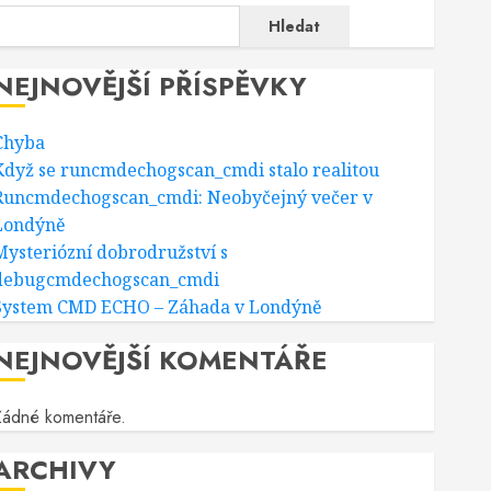
Hledat
NEJNOVĚJŠÍ PŘÍSPĚVKY
Chyba
Když se runcmdechogscan_cmdi stalo realitou
Runcmdechogscan_cmdi: Neobyčejný večer v
Londýně
Mysteriózní dobrodružství s
debugcmdechogscan_cmdi
System CMD ECHO – Záhada v Londýně
NEJNOVĚJŠÍ KOMENTÁŘE
Žádné komentáře.
ARCHIVY