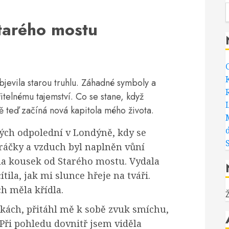
tarého mostu
evila starou truhlu. Záhadné symboly a
telnému tajemství. Co se stane, když
ě teď začíná nová kapitola mého života.
ných odpolední v Londýně, kdy se
ráčky a vzduch byl naplněn vůní
ela kousek od Starého mostu. Vydala
ila, jak mi slunce hřeje na tváři.
ch měla křídla.
tkách, přitáhl mě k sobě zvuk smíchu,
 Při pohledu dovnitř jsem viděla