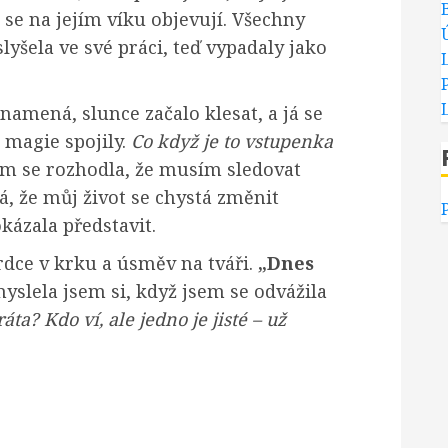
 se na jejím víku objevují. Všechny
lyšela ve své práci, teď vypadaly jako
znamená, slunce začalo klesat, a já se
a magie spojily.
Co když je to vstupenka
em se rozhodla, že musím sledovat
, že můj život se chystá změnit
kázala představit.
rdce v krku a úsměv na tváři.
„Dnes
slela jsem si, když jsem se odvážila
ta? Kdo ví, ale jedno je jisté – už