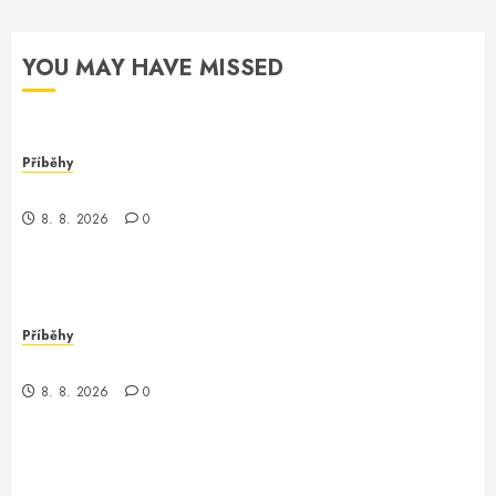
YOU MAY HAVE MISSED
Příběhy
Kde je kontrola? Příběh o zmizení a překvapení
8. 8. 2026
0
Příběhy
Když kontrola neexistuje: Příběh z chaosu
8. 8. 2026
0