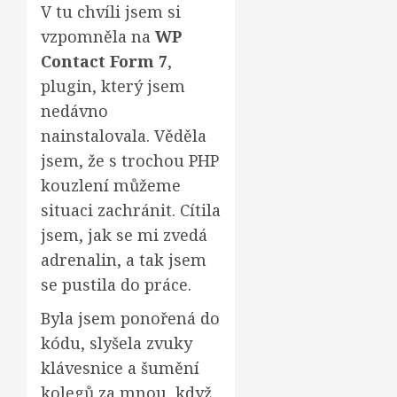
V tu chvíli jsem si
vzpomněla na
WP
Contact Form 7
,
plugin, který jsem
nedávno
nainstalovala. Věděla
jsem, že s trochou PHP
kouzlení můžeme
situaci zachránit. Cítila
jsem, jak se mi zvedá
adrenalin, a tak jsem
se pustila do práce.
Byla jsem ponořená do
kódu, slyšela zvuky
klávesnice a šumění
kolegů za mnou, když