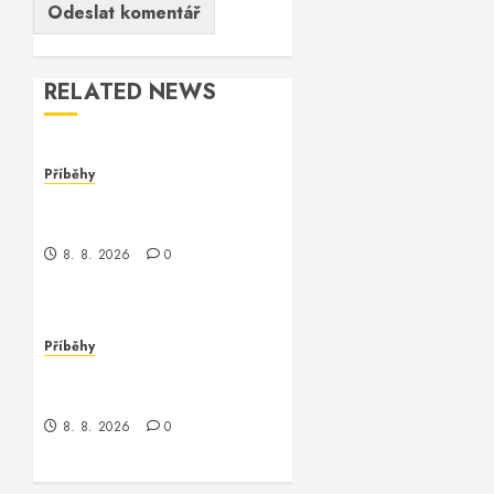
RELATED NEWS
Příběhy
Kde je kontrola? Příběh o
zmizení a překvapení
8. 8. 2026
0
Příběhy
Když kontrola neexistuje:
Příběh z chaosu
8. 8. 2026
0