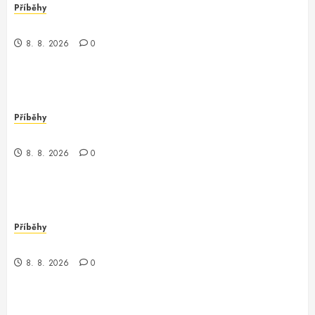
Příběhy
Nečekaný obrat v parku
8. 8. 2026
0
Příběhy
Nečekané odhalení v městské džungli
8. 8. 2026
0
Příběhy
Záhada z debugovacího světa
8. 8. 2026
0