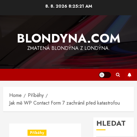
Skip
8. 8. 2026
8:25:21 AM
to
content
BLONDYNA.COM
ZMATENÁ BLONDÝNA Z LONDÝNA.
Home
Příběhy
Jak mě WP Contact Form 7 zachránil před katastrofou
HLEDAT
Příběhy