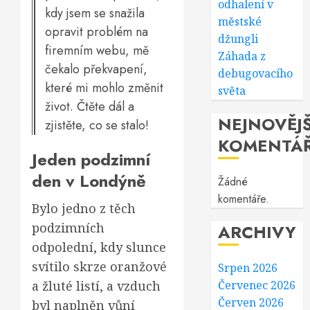
odhalení v
kdy jsem se snažila
městské
opravit problém na
džungli
firemním webu, mě
Záhada z
čekalo překvapení,
debugovacího
které mi mohlo změnit
světa
život. Čtěte dál a
NEJNOVĚJŠ
zjistěte, co se stalo!
KOMENTÁ
Jeden podzimní
den v Londýně
Žádné
komentáře.
Bylo jedno z těch
podzimních
ARCHIVY
odpolední, kdy slunce
svítilo skrze oranžové
Srpen 2026
a žluté listí, a vzduch
Červenec 2026
Červen 2026
byl naplněn vůní