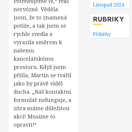
Potřebujeme tě,“ řekl
Listopad 2024
nervózně. Věděla
jsem, že to znamená
RUBRIKY
potíže, a tak jsem se
rychle zvedla a
Příběhy
vyrazila směrem k
našemu
kancelářskému
prostoru. Když jsem
přišla, Martin se tvářil
jako by právě viděl
ducha. „Náš kontaktní
formulář nefunguje, a
zítra máme důležitou
akci! Musíme to
opravit!“