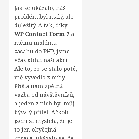
Jak se ukázalo, náš
problém byl malý, ale
důležitý. A tak, díky
WP Contact Form 7
a
mému malému
zásahu do PHP, jsme
včas stihli naši akci.
Ale to, co se stalo poté,
mě vyvedlo z míry.
Přišla nám zpětná
vazba od návštěvníků,
a jeden z nich byl můj
bývalý přítel. Ačkoli
jsem si myslela, že je
to jen obyčejná
zpráva, ukázalo se, že