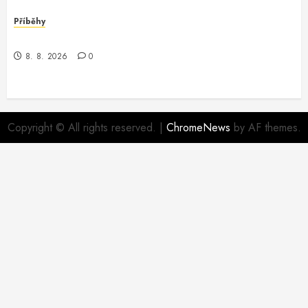
Příběhy
Když cookie potkaly právníka
8. 8. 2026
0
Copyright © All rights reserved.
|
ChromeNews
by AF themes.