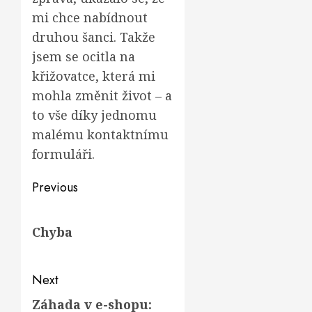
mi chce nabídnout
druhou šanci. Takže
jsem se ocitla na
křižovatce, která mi
mohla změnit život – a
to vše díky jednomu
malému kontaktnímu
formuláři.
Post
Previous
navigation
Previous
Chyba
post:
Next
Záhada v e-shopu:
Next