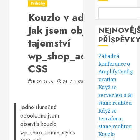
Příběhy
Kouzlo v administraci:
Jak jsem objevila
NEJNOVĚJŠ
PŘÍSPĚVK
tajemství
wp_shop_admin_styles
Záhadná
konference o
CSS
AmplifyConfig
uration
BLONDYNA
24. 7. 2025
Když se
serverless stát
stane realitou
Jedno slunečné
Když se
odpoledne jsem
terraform
objevila kouzlo
stane realitou
wp_shop_admin_styles
Kouzlo