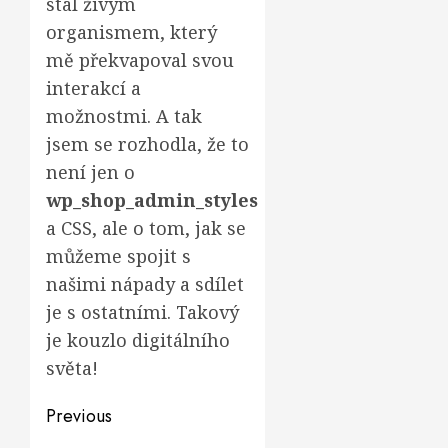
stal živým
organismem, který
mě překvapoval svou
interakcí a
možnostmi. A tak
jsem se rozhodla, že to
není jen o
wp_shop_admin_styles
a CSS, ale o tom, jak se
můžeme spojit s
našimi nápady a sdílet
je s ostatními. Takový
je kouzlo digitálního
světa!
Post
Previous