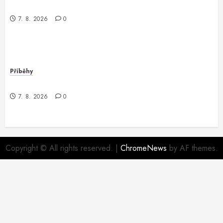
Kouzlo terraformace: Jak jsem objevila tfstateraw
7. 8. 2026
0
Příběhy
Jak jsem zachránila své cenné údaje
7. 8. 2026
0
Copyright © All rights reserved.
|
ChromeNews
by AF themes.