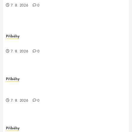
7. 8. 2026
0
Příběhy
Když se terraform stane realitou
7. 8. 2026
0
Příběhy
Kouzlo Terraformace: Moje dobrodružství s
tfstateraw
7. 8. 2026
0
Příběhy