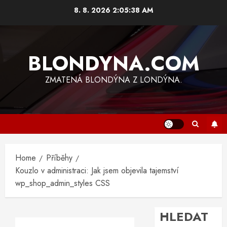
Skip
8. 8. 2026
2:05:38 AM
to
content
BLONDYNA.COM
ZMATENÁ BLONDÝNA Z LONDÝNA.
Home
Příběhy
Kouzlo v administraci: Jak jsem objevila tajemství
wp_shop_admin_styles CSS
HLEDAT