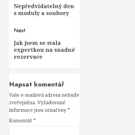
navigation
Previous
Nepředvídatelný den
post:
s moduly a soubory
Next
Next
Jak jsem se stala
expertkou na snadné
post:
rezervace
Napsat komentář
Vaše e-mailová adresa nebude
zveřejněna.
Vyžadované
informace jsou označeny
*
Komentář
*