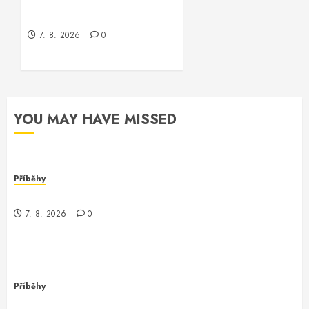
Když se serverless stát
stane realitou
7. 8. 2026
0
YOU MAY HAVE MISSED
Příběhy
Záhadná konference o AmplifyConfiguration
7. 8. 2026
0
Příběhy
Když se serverless stát stane realitou