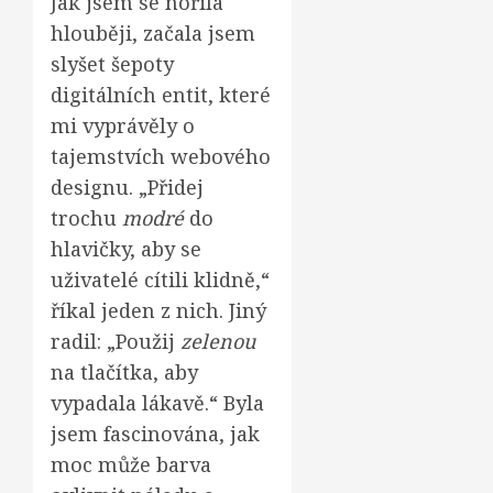
Jak jsem se nořila
hlouběji, začala jsem
slyšet šepoty
digitálních entit, které
mi vyprávěly o
tajemstvích webového
designu. „Přidej
trochu
modré
do
hlavičky, aby se
uživatelé cítili klidně,“
říkal jeden z nich. Jiný
radil: „Použij
zelenou
na tlačítka, aby
vypadala lákavě.“ Byla
jsem fascinována, jak
moc může barva