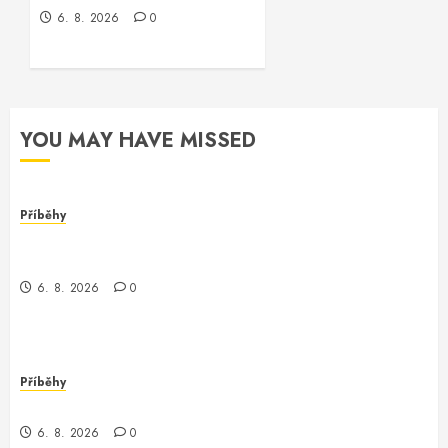
6. 8. 2026
0
YOU MAY HAVE MISSED
Příběhy
Dívka za monitorem: Jak jsem se setkala s
programmerem Oracle software
6. 8. 2026
0
Příběhy
Jak jsem potkala Vinitu, programátora Oracle
6. 8. 2026
0