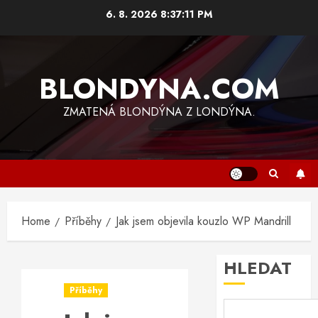
Skip
6. 8. 2026
8:37:11 PM
to
content
BLONDYNA.COM
ZMATENÁ BLONDÝNA Z LONDÝNA.
Home
Příběhy
Jak jsem objevila kouzlo WP Mandrill
HLEDAT
Příběhy