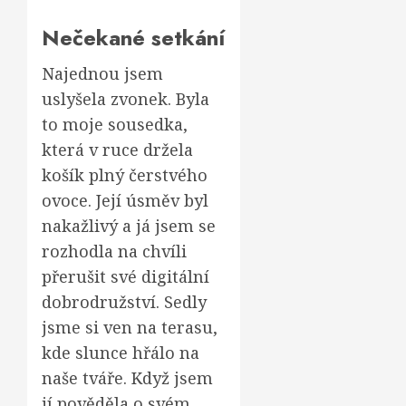
Nečekané setkání
Najednou jsem
uslyšela zvonek. Byla
to moje sousedka,
která v ruce držela
košík plný čerstvého
ovoce. Její úsměv byl
nakažlivý a já jsem se
rozhodla na chvíli
přerušit své digitální
dobrodružství. Sedly
jsme si ven na terasu,
kde slunce hřálo na
naše tváře. Když jsem
jí pověděla o svém