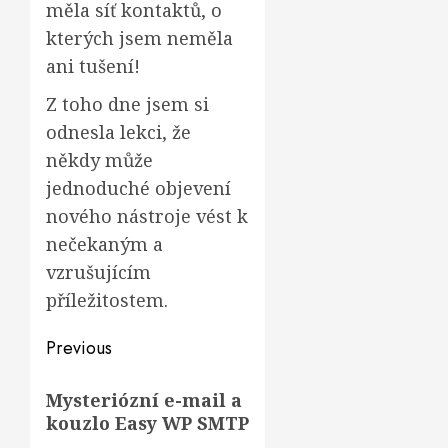
měla síť kontaktů, o
kterých jsem neměla
ani tušení!
Z toho dne jsem si
odnesla lekci, že
někdy může
jednoduché objevení
nového nástroje vést k
nečekaným a
vzrušujícím
příležitostem.
Post
Previous
navigation
Previous
Mysteriózní e-mail a
post:
kouzlo Easy WP SMTP