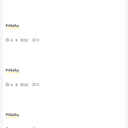
Příběhy
Nečekaný objev v Londýně
6. 8. 2026
0
Příběhy
Můj den s programátorem Oracle v Waupaca
6. 8. 2026
0
Příběhy
Záhadný programátor v Conroe