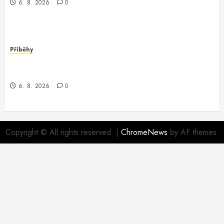
6. 8. 2026
0
Příběhy
Dobrodružství v Oracle Software: Když Programátor
Potká Záhadu
6. 8. 2026
0
Copyright © All rights reserved.
|
ChromeNews
by AF themes.