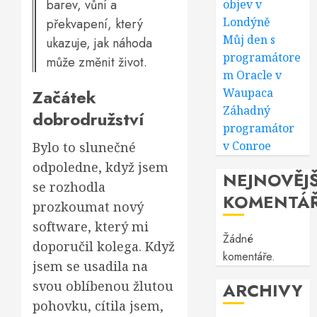
barev, vůní a
objev v
Londýně
překvapení, který
Můj den s
ukazuje, jak náhoda
programátore
může změnit život.
m Oracle v
Začátek
Waupaca
Záhadný
dobrodružství
programátor
v Conroe
Bylo to slunečné
odpoledne, když jsem
NEJNOVĚJŠ
se rozhodla
KOMENTÁ
prozkoumat nový
software, který mi
Žádné
doporučil kolega. Když
komentáře.
jsem se usadila na
svou oblíbenou žlutou
ARCHIVY
pohovku, cítila jsem,