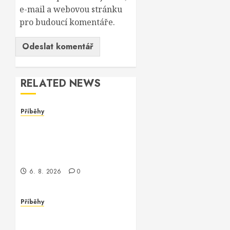
e-mail a webovou stránku
pro budoucí komentáře.
RELATED NEWS
Příběhy
Dívka za monitorem: Jak
jsem se setkala s
programmerem Oracle
software
6. 8. 2026
0
Příběhy
Jak jsem potkala Vinitu,
programátora Oracle