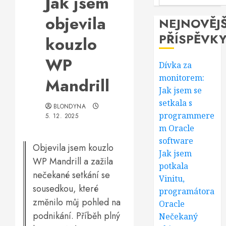
Jak jsem
objevila
NEJNOVĚJŠ
PŘÍSPĚVK
kouzlo
WP
Dívka za
monitorem:
Mandrill
Jak jsem se
setkala s
BLONDYNA
programmere
5. 12. 2025
m Oracle
software
Objevila jsem kouzlo
Jak jsem
WP Mandrill a zažila
potkala
nečekané setkání se
Vinitu,
sousedkou, které
programátora
změnilo můj pohled na
Oracle
podnikání. Příběh plný
Nečekaný