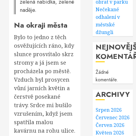
zelená nabídka, zelené
obrat v parku
naděje.
Nečekané
odhalení v
Na okraji města
městské
džungli
Bylo to jedno z těch
NEJNOVĚJŠ
osvěžujících ráno, kdy
slunce prosvítalo skrz
KOMENTÁ
stromy a já jsem se
procházela po městě.
Žádné
Vzduch byl prosycen
komentáře.
vůní jarních květin a
ARCHIVY
čerstvě posekané
trávy. Srdce mi bušilo
Srpen 2026
vzrušením, když jsem
Červenec 2026
spatřila malou
Červen 2026
kavárnu na rohu ulice.
Květen 2026