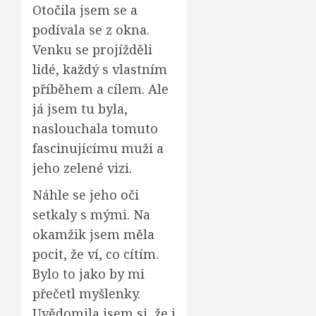
Otočila jsem se a
podívala se z okna.
Venku se projížděli
lidé, každý s vlastním
příběhem a cílem. Ale
já jsem tu byla,
naslouchala tomuto
fascinujícímu muži a
jeho zelené vizi.
Náhle se jeho oči
setkaly s mými. Na
okamžik jsem měla
pocit, že ví, co cítím.
Bylo to jako by mi
přečetl myšlenky.
Uvědomila jsem si, že i