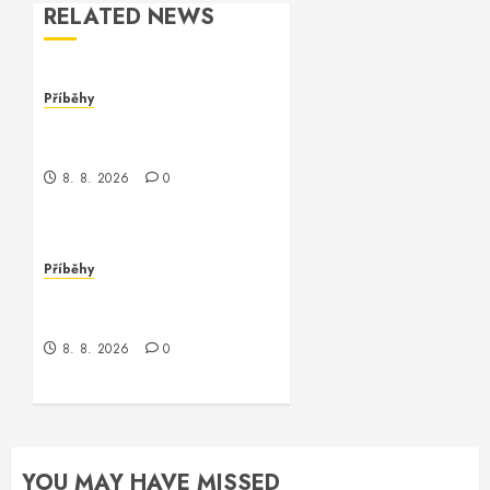
RELATED NEWS
Příběhy
Kontrola nad neexistujícím
světem
8. 8. 2026
0
Příběhy
Kde je kontrola? Příběh o
zmizení a překvapení
8. 8. 2026
0
YOU MAY HAVE MISSED