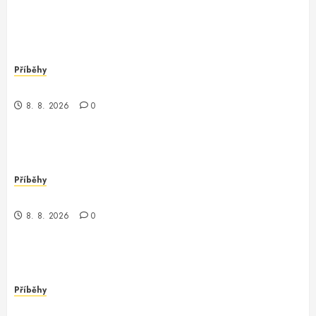
Příběhy
Nečekaný obrat v parku
8. 8. 2026
0
Příběhy
Nečekané odhalení v městské džungli
8. 8. 2026
0
Příběhy
Záhada z debugovacího světa