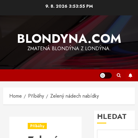
Skip
9. 8. 2026
3:53:55 PM
to
content
BLONDYNA.COM
ZMATENÁ BLONDÝNA Z LONDÝNA.
Home
Příběhy
Zelený nádech nabídky
HLEDAT
Příběhy