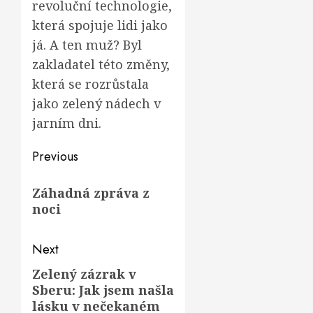
revoluční technologie,
která spojuje lidi jako
já. A ten muž? Byl
zakladatel této změny,
která se rozrůstala
jako zelený nádech v
jarním dni.
Post
Previous
navigation
Previous
Záhadná zpráva z
post:
noci
Next
Zelený zázrak v
Next
Sberu: Jak jsem našla
post:
lásku v nečekaném