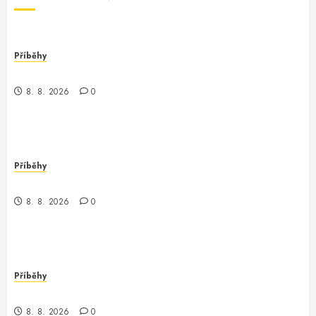
Příběhy
Kontrola nad neexistujícím světem
8. 8. 2026
0
Příběhy
Kde je kontrola? Příběh o zmizení a překvapení
8. 8. 2026
0
Příběhy
Když kontrola neexistuje: Příběh z chaosu
8. 8. 2026
0