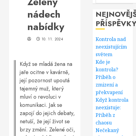
Zelený
nádech
NEJNOVĚJŠ
PŘÍSPĚVK
nabídky
Kontrola nad
10. 11. 2024
neexistujícím
světem
Kde je
Když se mladá žena na
kontrola?
jaře ocitne v kavárně,
Příběh o
její pozornost upoutá
zmizení a
tajemný muž, který
překvapení
mluví o revoluci v
Když kontrola
komunikaci. Jak se
neexistuje:
zapojí do jejich debaty,
Příběh z
netuší, že její život se
chaosu
brzy změní. Zelené oči,
Nečekaný