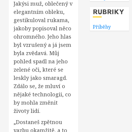
Jakýsi muž, oblečený v
RUBRIKY
elegantním obleku,
gestikuloval rukama,
Příběhy
jakoby popisoval něco
ohromného. Jeho hlas
byl vzrušený a já jsem
byla zvědavá. Můj
pohled spadl na jeho
zelené oči, které se
leskly jako smaragd.
Zdálo se, že mluví o
nějaké technologii, co
by mohla změnit
životy lidí.
„Dostaneš zpětnou
vazbu okamžitě, a to