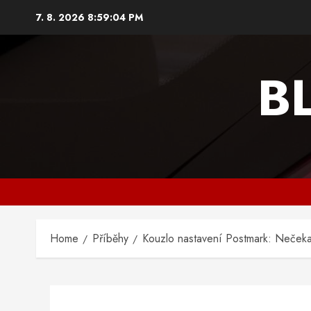
Skip
7. 8. 2026
8:59:05 PM
to
content
B
Home
Příběhy
Kouzlo nastavení Postmark: Nečeka