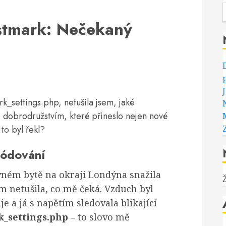
stmark: Nečekaný
k_settings.php, netušila jsem, jaké
 dobrodružstvím, které přineslo nejen nové
 to byl řekl?
kódování
ném bytě na okraji Londýna snažila
m netušila, co mě čeká. Vzduch byl
e a já s napětím sledovala blikající
k_settings.php
– to slovo mě