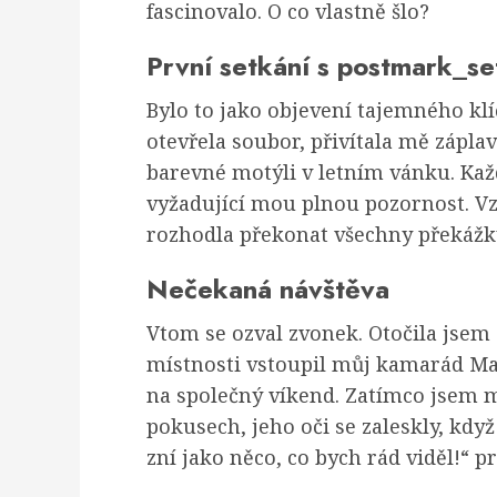
fascinovalo. O co vlastně šlo?
První setkání s postmark_se
Bylo to jako objevení tajemného kl
otevřela soubor, přivítala mě zápla
barevné motýli v letním vánku. Kaž
vyžadující mou plnou pozornost. Vzr
rozhodla překonat všechny překážk
Nečekaná návštěva
Vtom se ozval zvonek. Otočila jsem s
místnosti vstoupil můj kamarád Ma
na společný víkend. Zatímco jsem 
pokusech, jeho oči se zaleskly, když
zní jako něco, co bych rád viděl!“ p