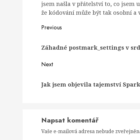
jsem našla v přátelství to, co jsem 
že kódování může být tak osobní a v
Post
Previous
navigation
Previous
Záhadné postmark_settings v sr
post:
Next
Next
Jak jsem objevila tajemství Spark
post:
Napsat komentář
Vaše e-mailová adresa nebude zveřejněn