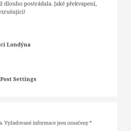
už dlouho postrádala. Jaké překvapení,
zrušující!
dci Londýna
Post Settings
a.
Vyžadované informace jsou označeny
*