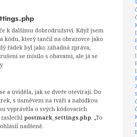
ttings.php
íče k dalšímu dobrodružství. Když jsem
va kódu, který tančil na obrazovce jako
dý řádek byl jako záhadná zpráva,
ušení se mísilo s obavami, ale já se
y.
e a uviděla, jak se dveře otevírají. Do
rek, s úsměvem na tváři a nabídkou
mu vyprávěla o svých kódovacích
 zaslechl
postmark_settings.php
. „To
rohlásil nadšeně.