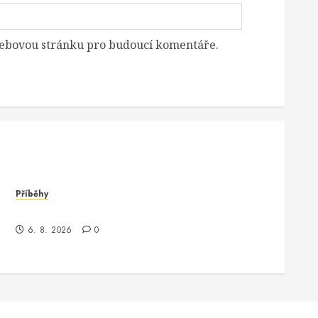
 webovou stránku pro budoucí komentáře.
Příběhy
Jak jsem potkala Vinitu, programátora Oracle
6. 8. 2026
0