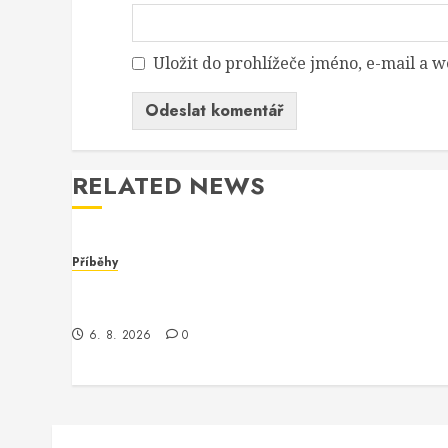
Uložit do prohlížeče jméno, e-mail a
RELATED NEWS
Příběhy
Dívka za monitorem: Jak jsem se setkala s
programmerem Oracle software
6. 8. 2026
0