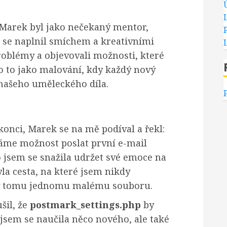
 Marek byl jako nečekaný mentor,
 se naplnil smíchem a kreativními
roblémy a objevovali možnosti, které
o to jako malování, kdy každý nový
 našeho uměleckého díla.
onci, Marek se na mě podíval a řekl:
 máme možnost poslat první e-mail
 jsem se snažila udržet své emoce na
yla cesta, na které jsem nikdy
íky tomu jednomu malému souboru.
šil, že
postmark_settings.php
by
sem se naučila něco nového, ale také