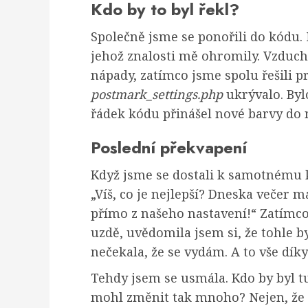
Kdo by to byl řekl?
Společně jsme se ponořili do kódu.
jehož znalosti mě ohromily. Vzduch
nápady, zatímco jsme spolu řešili p
postmark_settings.php
ukrývalo. Byl
řádek kódu přinášel nové barvy do
Poslední překvapení
Když jsme se dostali k samotnému k
„Víš, co je nejlepší? Dneska večer
přímo z našeho nastavení!“ Zatímco
uzdě, uvědomila jsem si, že tohle b
nečekala, že se vydám. A to vše d
Tehdy jsem se usmála. Kdo by byl tu
mohl změnit tak mnoho? Nejen, že j