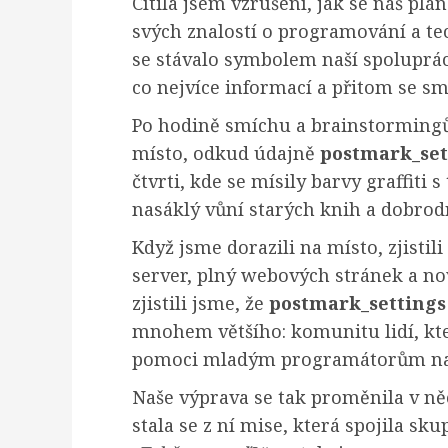
Cítila jsem vzrušení, jak se náš plán
svých znalostí o programování a te
se stávalo symbolem naší spolupráce
co nejvíce informací a přitom se s
Po hodině smíchu a brainstormingů
místo, odkud údajně
postmark_set
čtvrti, kde se mísily barvy graffit
nasáklý vůní starých knih a dobrodr
Když jsme dorazili na místo, zjistil
server, plný webových stránek a no
zjistili jsme, že
postmark_settings
mnohem většího: komunitu lidí, kteř
pomoci mladým programátorům naj
Naše výprava se tak proměnila v ně
stala se z ní mise, která spojila sku