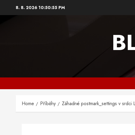
Skip
8. 8. 2026
10:50:56 PM
to
content
B
Home
Příběhy
Záhadné postmark_settings v srdci