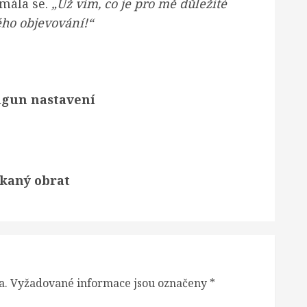
smála se.
„Už vím, co je pro mě důležité
ého objevování!“
ilgun nastavení
ekaný obrat
a.
Vyžadované informace jsou označeny
*