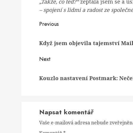
„Takže, co teď?“
zeptala jsem se a u
– spojení s lidmi a radost ze společn
Post
Previous
navigation
Previous
Když jsem objevila tajemství Ma
post:
Next
Next
Kouzlo nastavení Postmark: Neč
post:
Napsat komentář
Vaše e-mailová adresa nebude zveřejněn