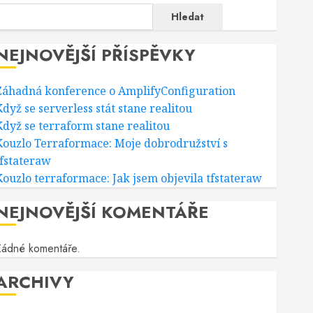
Hledat
NEJNOVĚJŠÍ PŘÍSPĚVKY
Záhadná konference o AmplifyConfiguration
dyž se serverless stát stane realitou
Když se terraform stane realitou
Kouzlo Terraformace: Moje dobrodružství s
tfstateraw
Kouzlo terraformace: Jak jsem objevila tfstateraw
NEJNOVĚJŠÍ KOMENTÁŘE
Žádné komentáře.
ARCHIVY