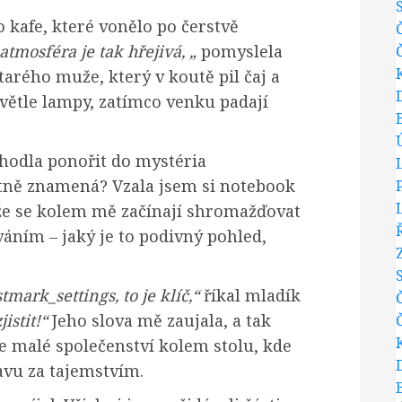
 kafe, které vonělo po čerstvě
atmosféra je tak hřejivá, „
pomyslela
tarého muže, který v koutě pil čaj a
 světle lampy, zatímco venku padají
hodla ponořit do mystéria
astně znamená? Vzala jsem si notebook
, že se kolem mě začínají shromažďovat
ováním – jaký je to podivný pohled,
tmark_settings, to je klíč,“
říkal mladík
istit!“
Jeho slova mě zaujala, a tak
me malé společenství kolem stolu, kde
avu za tajemstvím.