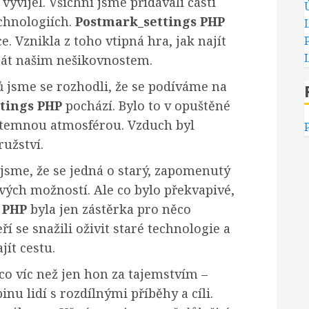
 vyvíjel. Všichni jsme přidávali části
chnologiích.
Postmark_settings PHP
. Vznikla z toho vtipná hra, jak najít
mát našim nešikovnostem.
 jsme se rozhodli, že se podíváme na
tings PHP
pochází. Bylo to v opuštěné
i s temnou atmosférou. Vzduch byl
užství.
i jsme, že se jedná o starý, zapomenutý
vých možností. Ale co bylo překvapivé,
 PHP
byla jen zástěrka pro něco
í se snažili oživit staré technologie a
ít cestu.
co víc než jen hon za tajemstvím –
pinu lidí s rozdílnými příběhy a cíli.