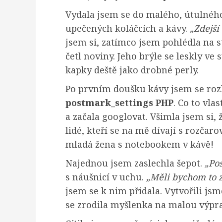
Vydala jsem se do malého, útulného
upečených koláčcích a kávy.
„Zdejší 
jsem si, zatímco jsem pohlédla na s
četl noviny. Jeho brýle se leskly ve
kapky deště jako drobné perly.
Po prvním doušku kávy jsem se roz
postmark_settings PHP
. Co to vl
a začala googlovat. Všimla jsem si
lidé, kteří se na mě dívají s rozčar
mladá žena s notebookem v kávě!
Najednou jsem zaslechla šepot.
„Pos
s náušnicí v uchu.
„Měli bychom to zj
jsem se k nim přidala. Vytvořili js
se zrodila myšlenka na malou výpr