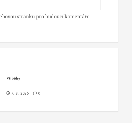
 webovou stránku pro budoucí komentáře.
Příběhy
Když se serverless stát stane realitou
7. 8. 2026
0