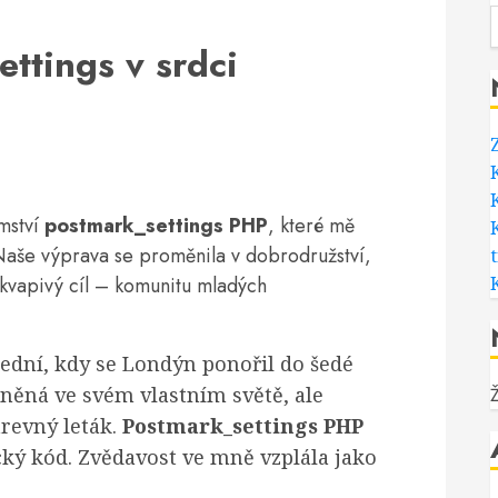
ttings v srdci
K
mství
postmark_settings PHP
, které mě
Naše výprava se proměnila v dobrodružství,
ekvapivý cíl – komunitu mladých
lední, kdy se Londýn ponořil do šedé
zněná ve svém vlastním světě, ale
revný leták.
Postmark_settings PHP
ký kód. Zvědavost ve mně vzplála jako