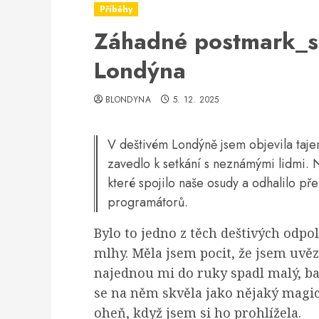
Příběhy
Záhadné postmark_se
Londýna
BLONDYNA
5. 12. 2025
V deštivém Londýně jsem objevila taje
zavedlo k setkání s neznámými lidmi. 
které spojilo naše osudy a odhalilo př
programátorů.
Bylo to jedno z těch deštivých odpo
mlhy. Měla jsem pocit, že jsem uvě
najednou mi do ruky spadl malý, ba
se na něm skvěla jako nějaký magic
oheň, když jsem si ho prohlížela.